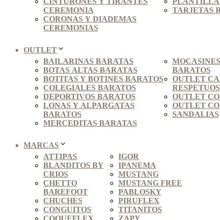
CINTURONES Y TIRANTES
PLANTILLAS
CEREMONIA
TARJETAS 
CORONAS Y DIADEMAS
CEREMONIAS
OUTLET
BAILARINAS BARATAS
MOCASINES
BOTAS ALTAS BARATAS
BARATOS
BOTITAS Y BOTINES BARATOS
OUTLET C
COLEGIALES BARATOS
RESPETUO
DEPORTIVOS BARATOS
OUTLET CO
LONAS Y ALPARGATAS
OUTLET CO
BARATOS
SANDALIAS
MERCEDITAS BARATAS
MARCAS
ATTIPAS
IGOR
BLANDITOS BY
IPANEMA
CRIOS
MUSTANG
CHETTO
MUSTANG FREE
BAREFOOT
PABLOSKY
CHUCHES
PIRUFLEX
CONGUITOS
TITANITOS
COQUEFLEX
ZAPY