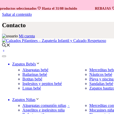
tos seleccionados 🤍 Hasta el 31/08 incluido
REBAJAS 🤍 En p
Saltar al contenido
Contacto
Mi cuenta
0
Zapatos Bebés
Alpargatas bebé
Merceditas beb
Bailarinas bebé
Náuticos bebé
Botitas bebé
Playa y piscina
Inglesitos y pepitos bebé
Sandalias bebé
Lonas bebé
Zapatos bautiz
Zapatos Niñas
Alpargatas comunión niñas
Merceditas com
Angelitos e inglesitos niña
Mocasines niñ