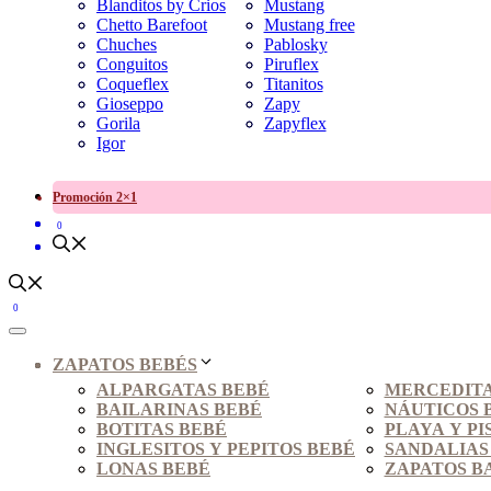
Blanditos by Crios
Mustang
Chetto Barefoot
Mustang free
Chuches
Pablosky
Conguitos
Piruflex
Coqueflex
Titanitos
Gioseppo
Zapy
Gorila
Zapyflex
Igor
Promoción 2×1
0
0
ZAPATOS BEBÉS
ALPARGATAS BEBÉ
MERCEDITA
BAILARINAS BEBÉ
NÁUTICOS 
BOTITAS BEBÉ
PLAYA Y PI
INGLESITOS Y PEPITOS BEBÉ
SANDALIAS
LONAS BEBÉ
ZAPATOS B