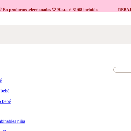
roductos seleccionados 🤍 Hasta el 31/08 incluido
REBAJAS 🤍
é
 bebé
o bebé
binables niña
a