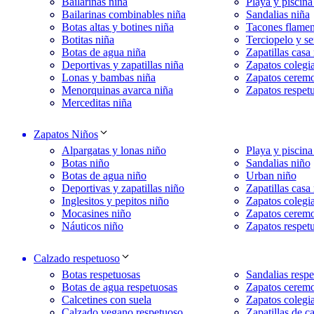
Bailarinas niña
Playa y piscina
Bailarinas combinables niña
Sandalias niña
Botas altas y botines niña
Tacones flamen
Botitas niña
Terciopelo y se
Botas de agua niña
Zapatillas casa
Deportivas y zapatillas niña
Zapatos colegia
Lonas y bambas niña
Zapatos ceremo
Menorquinas avarca niña
Zapatos respet
Merceditas niña
Zapatos Niños
Alpargatas y lonas niño
Playa y piscina
Botas niño
Sandalias niño
Botas de agua niño
Urban niño
Deportivas y zapatillas niño
Zapatillas casa
Inglesitos y pepitos niño
Zapatos colegia
Mocasines niño
Zapatos cerem
Náuticos niño
Zapatos respet
Calzado respetuoso
Botas respetuosas
Sandalias respe
Botas de agua respetuosas
Zapatos ceremo
Calcetines con suela
Zapatos colegia
Calzado vegano respetuoso
Zapatillas de c