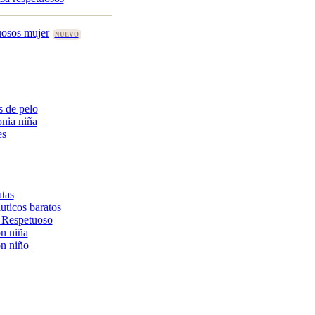
uosos mujer
 de pelo
nia niña
es
tas
uticos baratos
 Respetuoso
n niña
n niño