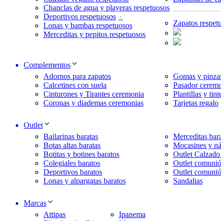
Chanclas de agua y playeras respetuosos
Deportivos respetuosos
Zapatos respet
Lonas y bambas respetuosos
Merceditas y pepitos respetuosos
Complementos
Adornos para zapatos
Gomas y pinzas
Calcetines con suela
Pasador ceremo
Cinturones y Tirantes ceremonia
Plantillas y tint
Coronas y diademas ceremonias
Tarjetas regalo
Outlet
Bailarinas baratas
Merceditas bara
Botas altas baratas
Mocasines y ná
Botitas y botines baratos
Outlet Calzado
Colegiales baratos
Outlet comunió
Deportivos baratos
Outlet comunió
Lonas y alpargatas baratos
Sandalias
Marcas
Attipas
Ipanema