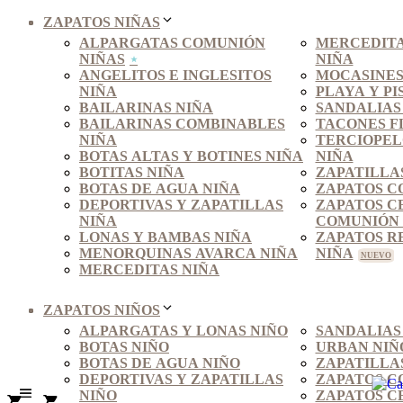
ZAPATOS NIÑAS
ALPARGATAS COMUNIÓN
MERCEDITA
NIÑAS
NIÑA
ANGELITOS E INGLESITOS
MOCASINES
NIÑA
PLAYA Y PI
BAILARINAS NIÑA
SANDALIAS
BAILARINAS COMBINABLES
TACONES F
NIÑA
TERCIOPEL
BOTAS ALTAS Y BOTINES NIÑA
NIÑA
BOTITAS NIÑA
ZAPATILLA
BOTAS DE AGUA NIÑA
ZAPATOS C
DEPORTIVAS Y ZAPATILLAS
ZAPATOS C
NIÑA
COMUNIÓN 
LONAS Y BAMBAS NIÑA
ZAPATOS R
MENORQUINAS AVARCA NIÑA
NIÑA
MERCEDITAS NIÑA
ZAPATOS NIÑOS
ALPARGATAS Y LONAS NIÑO
SANDALIAS
BOTAS NIÑO
URBAN NIÑ
BOTAS DE AGUA NIÑO
ZAPATILLA
DEPORTIVAS Y ZAPATILLAS
ZAPATOS C
NIÑO
ZAPATOS C