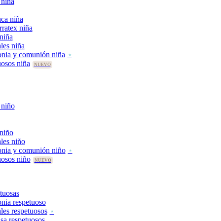
 niña
ca niña
rratex niña
 niña
les niña
nia y comunión niña
uosos niña
 niño
 niño
les niño
onia y comunión niño
uosos niño
tuosas
nia respetuoso
les respetuosos
asa respetuosos