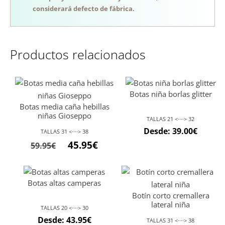
considerará defecto de fábrica.
Productos relacionados
Botas niña borlas glitter
Botas media caña hebillas
niñas Gioseppo
TALLAS 21 <····> 32
Desde:
39.00
€
TALLAS 31 <····> 38
45.95
€
59.95
€
Botas altas camperas
Botín corto cremallera
lateral niña
TALLAS 20 <····> 30
Desde:
43.95
€
TALLAS 31 <····> 38