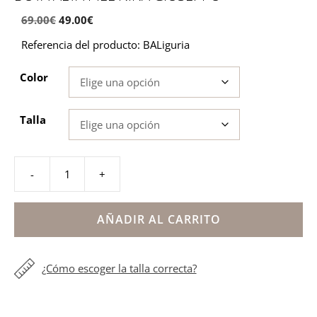
69.00
€
49.00
€
Referencia del producto: BALiguria
Color
Talla
-
+
Bota
alta
piel
AÑADIR AL CARRITO
niña
Gioseppo
¿Cómo escoger la talla correcta?
cantidad