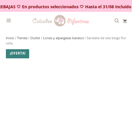
Saltar
EBAJAS 🤍 En productos seleccionados 🤍 Hasta el 31/08 incluido
al
contenido
Inicio
/
Tienda
/
Outlet
/
Lonas y alpargatas baratos
/ Sandalia de tela beige flor
niña
¡OFERTA!