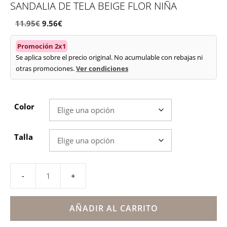
SANDALIA DE TELA BEIGE FLOR NIÑA
El
El
11.95
€
9.56
€
precio
precio
Promoción 2x1
original
actual
Se aplica sobre el precio original. No acumulable con rebajas ni
era:
es:
otras promociones.
Ver condiciones
11.95€.
9.56€.
Color
Talla
Sandalia
de
tela
AÑADIR AL CARRITO
beige