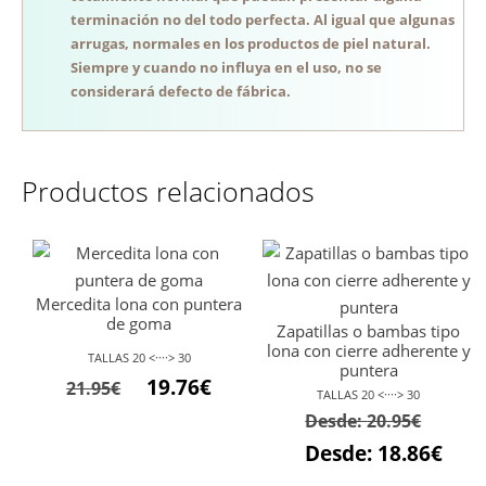
terminación no del todo perfecta. Al igual que algunas
arrugas, normales en los productos de piel natural.
Siempre y cuando no influya en el uso, no se
considerará defecto de fábrica.
Productos relacionados
Mercedita lona con puntera
de goma
Zapatillas o bambas tipo
lona con cierre adherente y
TALLAS 20 <····> 30
puntera
El
El
19.76
€
21.95
€
TALLAS 20 <····> 30
precio
precio
Desde:
20.95
€
original
actual
Desde:
18.86
€
era:
es: