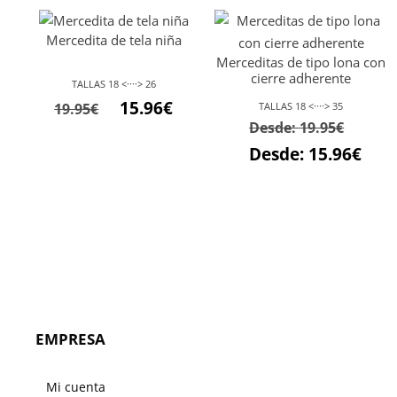
21.95€.
19.76€.
Mercedita de tela niña
Merceditas de tipo lona con
cierre adherente
TALLAS 18 <····> 26
El
El
15.96
€
19.95
€
TALLAS 18 <····> 35
Desde:
19.95
€
precio
precio
original
actual
Desde:
15.96
€
era:
es:
19.95€.
15.96€.
EMPRESA
Mi cuenta