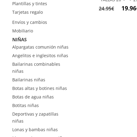
Plantillas y tintes
El
19.96
24.95
€
Tarjetas regalo
precio
Envíos y cambios
origina
Mobiliario
era:
NIÑAS
24.95€.
Alpargatas comunión niñas
Angelitos e inglesitos niñas
Bailarinas combinables
niñas
Bailarinas niñas
Botas altas y botines niñas
Botas de agua niñas
Botitas niñas
Deportivas y zapatillas
niñas
Lonas y bambas niñas