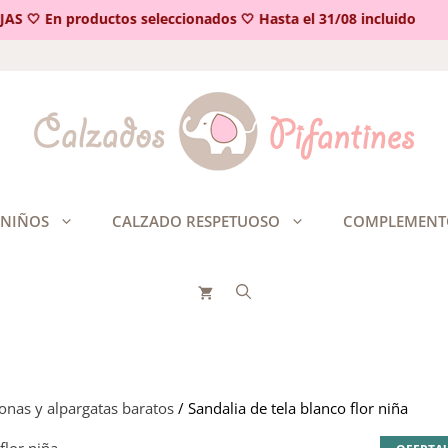
 🤍 En productos seleccionados 🤍 Hasta el 31/08 incluido
 NIÑOS
CALZADO RESPETUOSO
COMPLEMENT
onas y alpargatas baratos
/ Sandalia de tela blanco flor niña