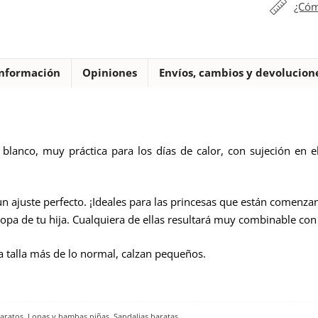
tela
¿Cóm
blanco
flor
niña
nformación
Opiniones
Envíos, cambios y devolucion
cantidad
 blanco, muy práctica para los días de calor, con sujeción en el
 un ajuste perfecto. ¡Ideales para las princesas que están comenza
opa de tu hija. Cualquiera de ellas resultará muy combinable c
talla más de lo normal, calzan pequeños.
baratos
,
Lonas y bambas niñas
,
Sandalias baratas