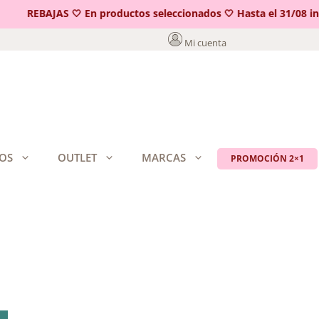
REBAJAS 🤍 En productos seleccionados 🤍 Hasta el 31/08 incl
Mi cuenta
OS
OUTLET
MARCAS
PROMOCIÓN 2×1