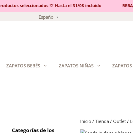
ductos seleccionados 🤍 Hasta el 31/08 incluido
REBAJAS
Saltar
Español
▼
al
contenido
ZAPATOS BEBÉS
ZAPATOS NIÑAS
ZAPATOS
Inicio
/
Tienda
/
Outlet
/
L
Categorías de los