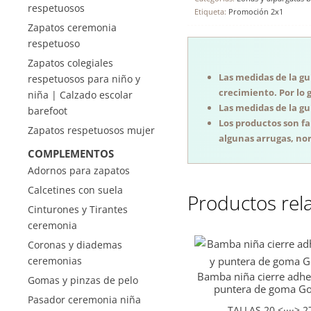
respetuosos
Etiqueta:
Promoción 2x1
Zapatos ceremonia
respetuoso
Zapatos colegiales
Las medidas de la guí
respetuosos para niño y
crecimiento. Por lo 
niña | Calzado escolar
Las medidas de la guí
barefoot
Los productos son f
Zapatos respetuosos mujer
algunas arrugas, nor
COMPLEMENTOS
Adornos para zapatos
Calcetines con suela
Productos rel
Cinturones y Tirantes
ceremonia
Coronas y diademas
ceremonias
Bamba niña cierre adhe
Gomas y pinzas de pelo
puntera de goma Go
Pasador ceremonia niña
TALLAS 20 <····> 2