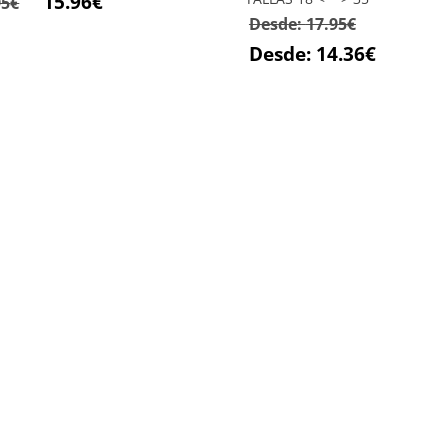
15.96
€
95
€
Desde:
17.95
€
precio
precio
original
actual
Desde:
14.36
€
era:
es:
19.95€.
15.96€.