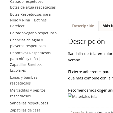
Calzado respetuoso
Botas de agua respetuosas
Botas Respetuosas para
Niño y Niña | Botines
Descripción
Más i
Barefoot
Calzado vegano respetuoso
Descripción
Chanclas de agua y
playeras respetuosos
Deportivos Respetuosos
Sandalia de tela en color
para niño y niña |
verano.
Zapatillas Barefoot
Escolares
El cierre adherente, para
Lonas y bambas
que más combine con la r
respetuosos
Recomendamos coger una 
Merceditas y pepitos
respetuosos
Sandalias respetuosas
Zapatillas de casa
Categorías:
Lonas y alpargatas 