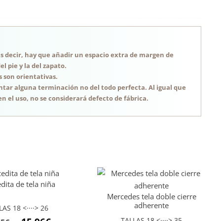
, es decir, hay que añadir un espacio extra de margen de
 pie y la del zapato.
s son orientativas.
tar alguna terminación no del todo perfecta. Al igual que
n el uso, no se considerará defecto de fábrica.
dita de tela niña
Mercedes tela doble cierre
adherente
LAS 18 <····> 26
El
El
TALLAS 18 <····> 35