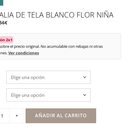
ALIA DE TELA BLANCO FLOR NIÑA
El
.56
€
recio
precio
iginal
actual
ón 2x1
a:
es:
 sobre el precio original. No acumulable con rebajas ni otras
.95€.
9.56€.
nes.
Ver condiciones
AÑADIR AL CARRITO
+