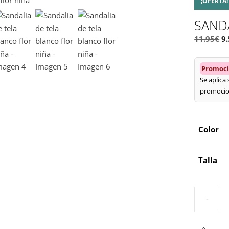
¡OFERTA!
SAND
El
11.95
€
9
p
or
Promoci
er
Se aplica
11
promocio
Color
Talla
-
Sandalia
de