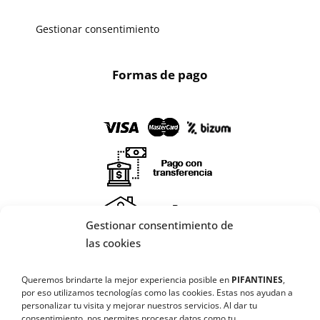
Gestionar consentimiento
Formas de pago
Gestionar consentimiento de
X
las cookies
🔄 Solicitar
Queremos brindarte la mejor experiencia posible en
PIFANTINES
,
CAMBIO/DEVOLUCIÓN
por eso utilizamos tecnologías como las cookies. Estas nos ayudan a
personalizar tu visita y mejorar nuestros servicios. Al dar tu
¡SÍGUENOS EN REDES SOCIALES!
consentimiento, nos permites procesar datos como tu