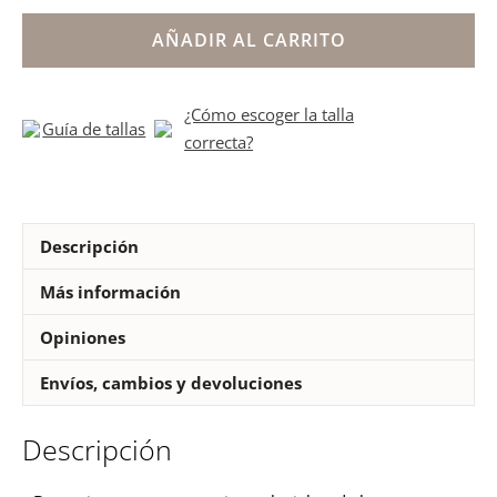
blanco
respetuosos
AÑADIR AL CARRITO
colegiales
Mustang
¿Cómo escoger la talla
cantidad
Guía de tallas
correcta?
Descripción
Más información
Opiniones
Envíos, cambios y devoluciones
Descripción