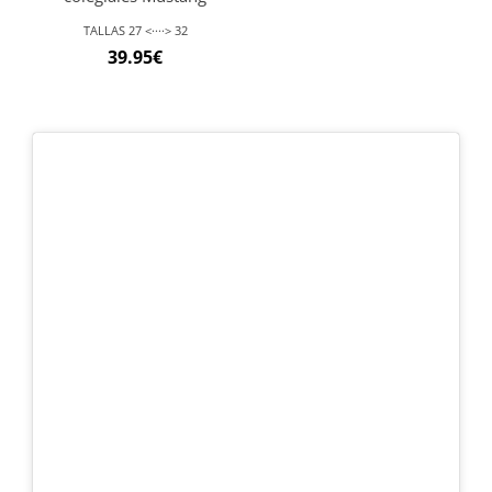
TALLAS 27 <····> 32
39.95
€