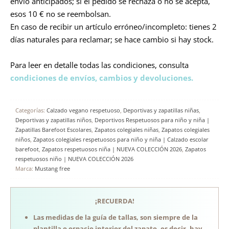
envío anticipados; si el pedido se rechaza o no se acepta,
esos 10 € no se reembolsan.
En caso de recibir un artículo erróneo/incompleto: tienes 2
días naturales para reclamar; se hace cambio si hay stock.
Para leer en detalle todas las condiciones, consulta
condiciones de envíos, cambios y devoluciones.
Categorías:
Calzado vegano respetuoso
,
Deportivas y zapatillas niñas
,
Deportivas y zapatillas niños
,
Deportivos Respetuosos para niño y niña |
Zapatillas Barefoot Escolares
,
Zapatos colegiales niñas
,
Zapatos colegiales
niños
,
Zapatos colegiales respetuosos para niño y niña | Calzado escolar
barefoot
,
Zapatos respetuosos niña | NUEVA COLECCIÓN 2026
,
Zapatos
respetuosos niño | NUEVA COLECCIÓN 2026
Marca:
Mustang free
¡RECUERDA!
Las medidas de la guía de tallas, son siempre de la
plantilla o espacio interior del zapato, es decir, hay