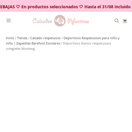
Saltar
EBAJAS 🤍 En productos seleccionados 🤍 Hasta el 31/08 incluido
al
contenido
Inicio
/
Tienda
/
Calzado respetuoso
/
Deportivos Respetuosos para niño y
niña | Zapatillas Barefoot Escolares
/ Deportivos blanco respetuosos
colegiales Mustang