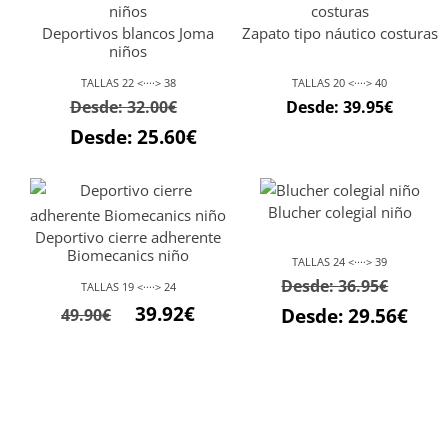
Deportivos blancos Joma
Zapato tipo náutico costuras
niños
TALLAS 22 <····> 38
TALLAS 20 <····> 40
Desde:
32.00
€
Desde:
39.95
€
Desde:
25.60
€
Blucher colegial niño
Deportivo cierre adherente
Biomecanics niño
TALLAS 24 <····> 39
Desde:
36.95
€
TALLAS 19 <····> 24
El
El
39.92
€
Desde:
29.56
€
49.90
€
precio
precio
original
actual
era:
es:
49.90€.
39.92€.