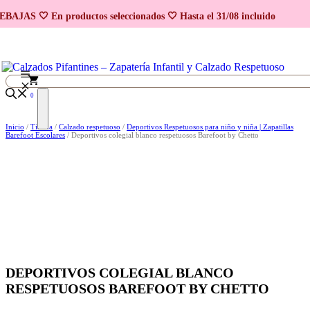
Saltar
BAJAS 🤍 En productos seleccionados 🤍 Hasta el 31/08 incluido
al
contenido
0
Inicio
/
Tienda
/
Calzado respetuoso
/
Deportivos Respetuosos para niño y niña | Zapatillas
Barefoot Escolares
/ Deportivos colegial blanco respetuosos Barefoot by Chetto
DEPORTIVOS COLEGIAL BLANCO
RESPETUOSOS BAREFOOT BY CHETTO