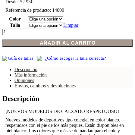
Desde:
52.95
€
Referencia de producto: 14000
Color
Talla
Limpiar
Deportivos
colegial
blanco
AÑADIR AL CARRITO
respetuosos
Barefoot
by
Guía de tallas
¿Cómo escoger la talla correcta?
Chetto
cantidad
Descripción
Más información
Opiniones
Envíos, cambios y devoluciones
Descripción
¡NUEVOS MODELOS DE CALZADO RESPETUOSO!
Nuevos modelos de deportivos tipo colegial en color blanco,
respetuosos con el pie de los más peques. Están disponibles en
piel blanco. Los colores que más se demandan para el cole y