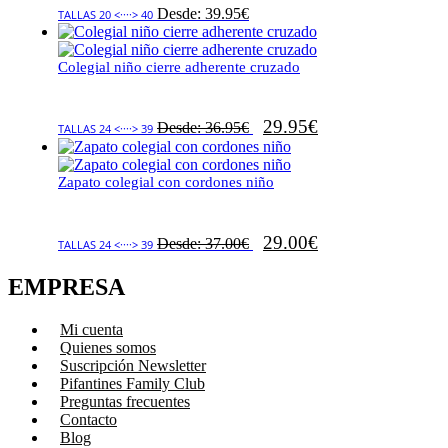
Desde:
39.95
€
TALLAS 20 <····> 40
Colegial niño cierre adherente cruzado
29.95
€
Desde:
36.95
€
TALLAS 24 <····> 39
Zapato colegial con cordones niño
29.00
€
Desde:
37.00
€
TALLAS 24 <····> 39
EMPRESA
Mi cuenta
Quienes somos
Suscripción Newsletter
Pifantines Family Club
Preguntas frecuentes
Contacto
Blog