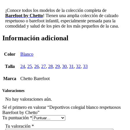
¡Conoce todos los modelos de la colección completa de
Barefoot by Chetto
! Tienen una amplia colección de calzado
respetuoso o barefoot infantil, especialmente pensada para la
comodidad y salud de los pies de los más pequeños de la casa.
Información adicional
Color
Blanco
Talla
24
,
25
,
26
,
27
,
28
,
29
,
30
,
31
,
32
,
33
Marca
Chetto Barefoot
Valoraciones
No hay valoraciones aún.
Sé el primero en valorar “Deportivos colegial blanco respetuosos
Barefoot by Chetto”
Tu puntuación
*
Tu valoración
*