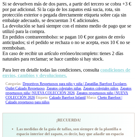
Si se devuelven más de dos pares, a partir del tercero se cobra +3 €
por par adicional. Si la caja de los zapatos está sucia, rota, sin
protección exterior o pegada directamente etiqueta sobre caja sin
embalaje adecuado, se descuentan 3 € adicionales.
La devolución se hará siempre con el mismo medio de pago que se
utilizó para la compra.
En pedidos contrareembolso: se pagan 10 € por gastos de envío
anticipados; si el pedido se rechaza o no se acepta, esos 10 € no se
reembolsan.
En caso de recibir un artículo erróneo/incompleto: tienes 2 días
naturales para reclamar; se hace cambio si hay stock.
Para leer en detalle todas las condiciones, consulta
condiciones de
envíos, cambios y devoluciones.
Categorías:
Deportivos Respetuosos para niño y niña | Zapatillas Barefoot Escolares
,
Outlet Calzado Respetuoso
,
Zapatos colegiales niñas
,
Zapatos colegiales niños
,
Zapatos
respetuosos niña | NUEVA COLECCIÓN 2026
,
Zapatos respetuosos niño | NUEVA
COLECCIÓN 2026
Etiqueta:
Calzado Barefoot Infantil
Marca:
Chetto Barefoot |
Calzado respetuoso para niños
¡RECUERDA!
Las medidas de la guía de tallas, son siempre de la plantilla o
espacio interior del zapato, es decir, hay que añadir un espacio