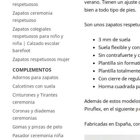
verano. Tienen un ajuste 
respetuosos
bien a todo tipo de pies.
Zapatos ceremonia
respetuoso
Son unos zapatos respetuo
Zapatos colegiales
respetuosos para niño y
3 mm de suela
niña | Calzado escolar
Suela flexible y co
barefoot
Sin contrafuerte y c
Zapatos respetuosos mujer
Plantilla sin forma
COMPLEMENTOS
Plantilla totalmente
Adornos para zapatos
Con cierre de regu
Horma cuadrada par
Calcetines con suela
Cinturones y Tirantes
Además de estos modelos,
ceremonia
Piruflex, en el siguiente
p
Coronas y diademas
ceremonias
Fabricadas en España, con
Gomas y pinzas de pelo
Pasador ceremonia niña