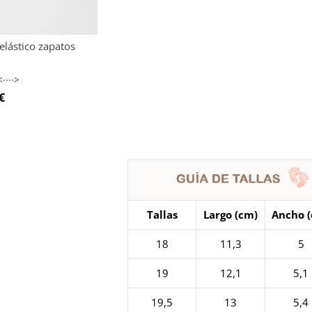
elástico zapatos
····>
€
Tallas
Largo (cm)
Ancho 
18
11,3
5
19
12,1
5,1
19,5
13
5,4