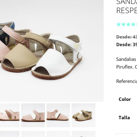
SAND
RESP
5.00
de 5
Desde:
4
Desde:
3
Sandalias
Piruflex.
Referenci
Color
Talla