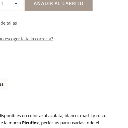
AÑADIR AL CARRITO
+
nas
as
de tallas
o escoger la talla correcta?
es
sponibles en color azul azafata, blanco, marfil y rosa.
de la marca
Piruflex
, perfectas para usarlas todo el