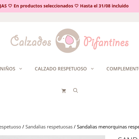
🤍 En productos seleccionados 🤍 Hasta el 31/08 incluido
 NIÑOS
CALZADO RESPETUOSO
COMPLEMENT
respetuoso
/
Sandalias respetuosas
/ Sandalias menorquinas respe