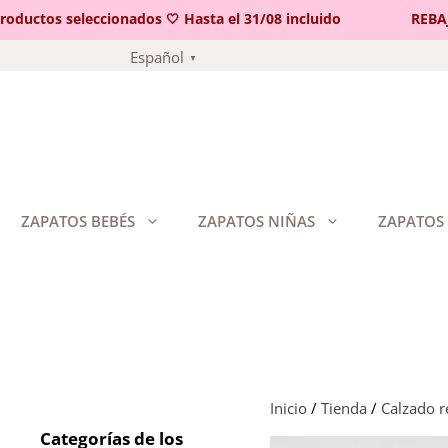
ctos seleccionados 🤍 Hasta el 31/08 incluido
REBAJAS 
Saltar
Español
▼
al
contenido
ZAPATOS BEBÉS
ZAPATOS NIÑAS
ZAPATOS
Inicio
/
Tienda
/
Calzado 
Categorías de los