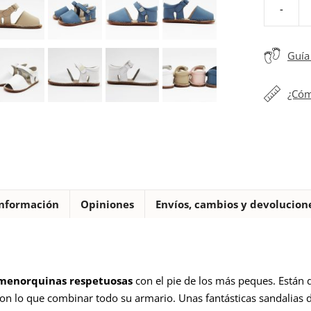
-
Sandalias
menorqui
respetuos
Guía 
Piruflex
cantidad
¿Cóm
nformación
Opiniones
Envíos, cambios y devolucion
 menorquinas respetuosas
con el pie de los más peques. Están di
on lo que combinar todo su armario. Unas fantásticas sandalias 