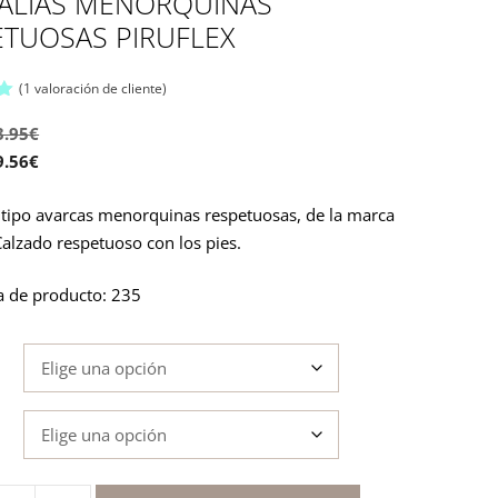
ALIAS MENORQUINAS
ETUOSAS PIRUFLEX
(
1
valoración de cliente)
3.95
€
9.56
€
 tipo avarcas menorquinas respetuosas, de la marca
 Calzado respetuoso con los pies.
a de producto: 235