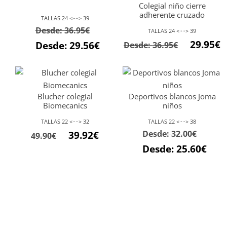
Colegial niño cierre
adherente cruzado
TALLAS 24 <····> 39
Desde:
36.95
€
TALLAS 24 <····> 39
29.95
€
Desde:
29.56
€
Desde:
36.95
€
Blucher colegial
Deportivos blancos Joma
Biomecanics
niños
TALLAS 22 <····> 32
TALLAS 22 <····> 38
El
El
Desde:
32.00
€
39.92
€
49.90
€
precio
precio
Desde:
25.60
€
original
actual
era:
es:
49.90€.
39.92€.