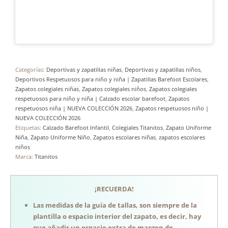
Categorías:
Deportivas y zapatillas niñas
,
Deportivas y zapatillas niños
,
Deportivos Respetuosos para niño y niña | Zapatillas Barefoot Escolares
,
Zapatos colegiales niñas
,
Zapatos colegiales niños
,
Zapatos colegiales
respetuosos para niño y niña | Calzado escolar barefoot
,
Zapatos
respetuosos niña | NUEVA COLECCIÓN 2026
,
Zapatos respetuosos niño |
NUEVA COLECCIÓN 2026
Etiquetas:
Calzado Barefoot Infantil
,
Colegiales Titanitos
,
Zapato Uniforme
Niña
,
Zapato Uniforme Niño
,
Zapatos escolares niñas
,
zapatos escolares
niños
Marca:
Titanitos
¡RECUERDA!
Las medidas de la guía de tallas, son siempre de la
plantilla o espacio interior del zapato, es decir, hay
que añadir un espacio extra de margen de