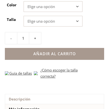
Color
Talla
-
+
Zapatillas
deporte
niños
AÑADIR AL CARRITO
colegio
rayas
¿Cómo escoger la talla
laterales
Guía de tallas
correcta?
Titanitos
cantidad
Descripción
Más información