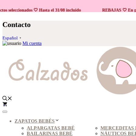
eleccionados 🤍 Hasta el 31/08 incluido
REBAJAS 🤍 En produc
Saltar
al
Contacto
contenido
Español
▼
Mi cuenta
0
ZAPATOS BEBÉS
ALPARGATAS BEBÉ
MERCEDITAS 
BAILARINAS BEBÉ
NÁUTICOS BE