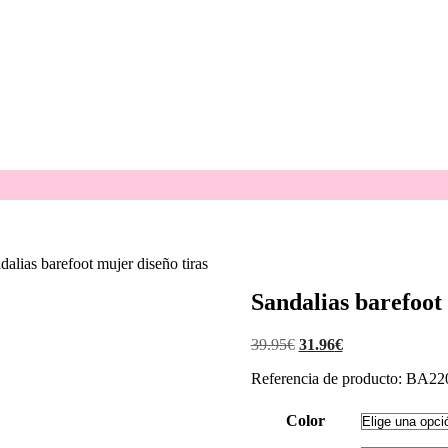
dalias barefoot mujer diseño tiras
Sandalias barefoot 
El
El
39.95
€
31.96
€
precio
precio
Referencia de producto: BA22
original
actual
era:
es:
39.95€.
31.96€.
Color