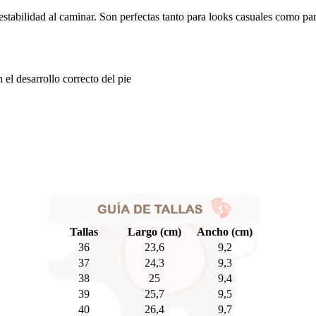
 estabilidad al caminar. Son perfectas tanto para looks casuales como 
 el desarrollo correcto del pie
Tallas
Largo (cm)
Ancho (cm)
36
23,6
9,2
37
24,3
9,3
38
25
9,4
39
25,7
9,5
40
26,4
9,7