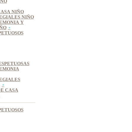
IÑO
CASA NIÑO
EGIALES NIÑO
EMONIA Y
IÑO
PETUOSOS
ESPETUOSAS
REMONIA
EGIALES
S
DE CASA
S
PETUOSOS