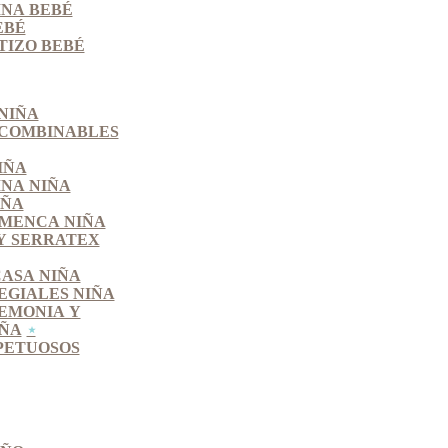
INA BEBÉ
EBÉ
TIZO BEBÉ
NIÑA
 COMBINABLES
IÑA
INA NIÑA
IÑA
MENCA NIÑA
Y SERRATEX
CASA NIÑA
EGIALES NIÑA
EMONIA Y
IÑA
PETUOSOS