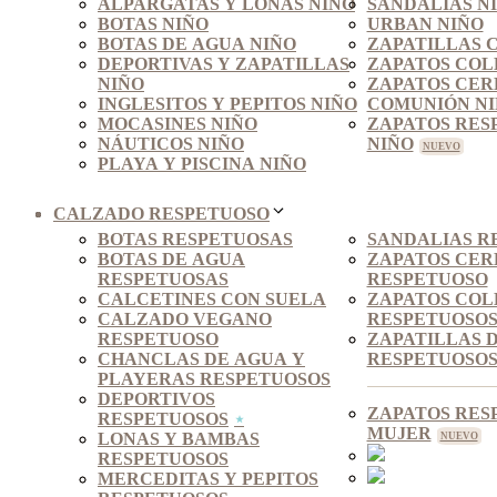
ALPARGATAS Y LONAS NIÑO
SANDALIAS N
BOTAS NIÑO
URBAN NIÑO
BOTAS DE AGUA NIÑO
ZAPATILLAS 
DEPORTIVAS Y ZAPATILLAS
ZAPATOS COL
NIÑO
ZAPATOS CER
INGLESITOS Y PEPITOS NIÑO
COMUNIÓN N
MOCASINES NIÑO
ZAPATOS RES
NÁUTICOS NIÑO
NIÑO
PLAYA Y PISCINA NIÑO
CALZADO RESPETUOSO
BOTAS RESPETUOSAS
SANDALIAS R
BOTAS DE AGUA
ZAPATOS CE
RESPETUOSAS
RESPETUOSO
CALCETINES CON SUELA
ZAPATOS COL
CALZADO VEGANO
RESPETUOSO
RESPETUOSO
ZAPATILLAS 
CHANCLAS DE AGUA Y
RESPETUOSO
PLAYERAS RESPETUOSOS
DEPORTIVOS
ZAPATOS RES
RESPETUOSOS
MUJER
LONAS Y BAMBAS
RESPETUOSOS
MERCEDITAS Y PEPITOS