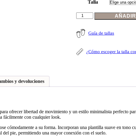
Talla
Sandalias
AÑADIR
barefoot
mujer
diseño
Guía de tallas
tiras
cantidad
¿Cómo escoger la talla co
ambios y devoluciones
para ofrecer libertad de movimiento y un estilo minimalista perfecto pa
 fácilmente con cualquier look.
ndose cómodamente a su forma. Incorporan una plantilla suave en tono c
l del pie, permitiendo una mayor conexión con el suelo.