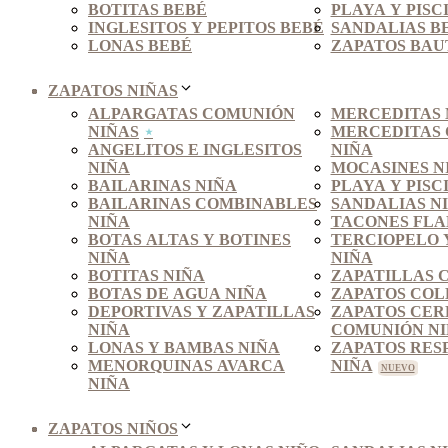
BOTITAS BEBÉ
PLAYA Y PISC
INGLESITOS Y PEPITOS BEBÉ
SANDALIAS B
LONAS BEBÉ
ZAPATOS BAU
ZAPATOS NIÑAS
ALPARGATAS COMUNIÓN
MERCEDITAS 
NIÑAS
MERCEDITAS
ANGELITOS E INGLESITOS
NIÑA
NIÑA
MOCASINES N
BAILARINAS NIÑA
PLAYA Y PISC
BAILARINAS COMBINABLES
SANDALIAS N
NIÑA
TACONES FLA
BOTAS ALTAS Y BOTINES
TERCIOPELO 
NIÑA
NIÑA
BOTITAS NIÑA
ZAPATILLAS 
BOTAS DE AGUA NIÑA
ZAPATOS COL
DEPORTIVAS Y ZAPATILLAS
ZAPATOS CER
NIÑA
COMUNIÓN N
LONAS Y BAMBAS NIÑA
ZAPATOS RES
MENORQUINAS AVARCA
NIÑA
NIÑA
ZAPATOS NIÑOS