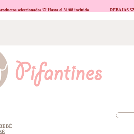
tos seleccionados 🤍 Hasta el 31/08 incluido
REBAJAS 🤍 En pr
BEBÉ
BÉ