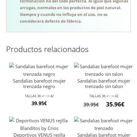
terminación no del todo perfecta. Al igual que algunas
arrugas, normales en los productos de piel natural.
Siempre y cuando no influya en el uso, no se
considerará defecto de fábrica.
Productos relacionados
Sandalias barefoot mujer
Sandalias barefoot mujer
trenzada negro
trenzado sin talon
TALLAS 36 <····> 42
TALLAS 36 <····> 42
El
El
39.95
€
35.96
€
39.95
€
precio
preci
original
actu
era:
es:
Deportivos VENUS rejilla
Sandalias barefoot mujer
39.95€.
35.96