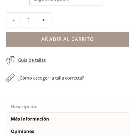
-
+
Sandalias
barefoot
mujer
AÑADIR AL CARRITO
trenzado
sin
Guía de tallas
talon
cantidad
¿Cómo escoger la talla correcta?
Descripción
Más información
Opiniones