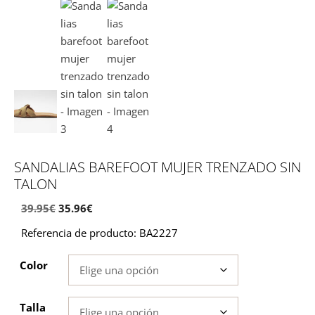
SANDALIAS BAREFOOT MUJER TRENZADO SIN
TALON
El
El
39.95
€
35.96
€
precio
precio
Referencia de producto: BA2227
original
actual
era:
es:
Color
39.95€.
35.96€.
Talla