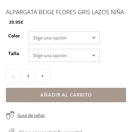
ALPARGATA BEIGE FLORES GRIS LAZOS NIÑA
39.95
€
Color
Talla
-
+
Alpargata
beige
flores
AÑADIR AL CARRITO
gris
lazos
Guía de tallas
niña
cantidad