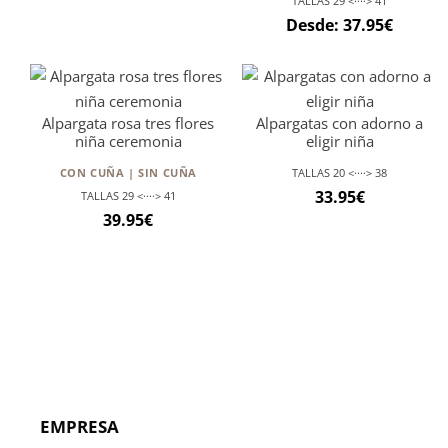
TALLAS 29 <····> 41
Desde:
37.95
€
Alpargata rosa tres flores
Alpargatas con adorno a
niña ceremonia
eligir niña
CON CUÑA | SIN CUÑA
TALLAS 20 <····> 38
33.95
€
TALLAS 29 <····> 41
39.95
€
EMPRESA