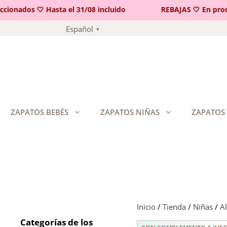
onados 🤍 Hasta el 31/08 incluido
REBAJAS 🤍 En produc
Saltar
Español
▼
al
contenido
ZAPATOS BEBÉS
ZAPATOS NIÑAS
ZAPATOS
Inicio
/
Tienda
/
Niñas
/
A
Categorías de los