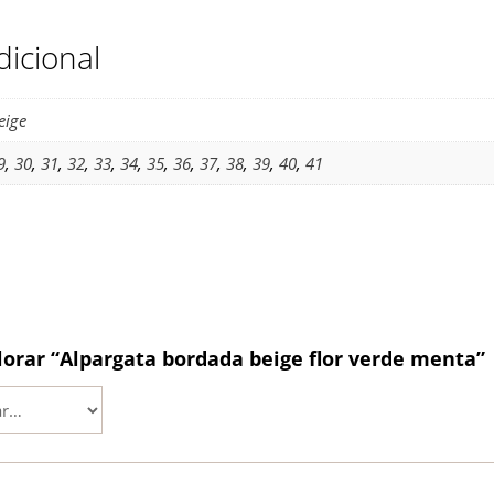
dicional
eige
9
,
30
,
31
,
32
,
33
,
34
,
35
,
36
,
37
,
38
,
39
,
40
,
41
lorar “Alpargata bordada beige flor verde menta”