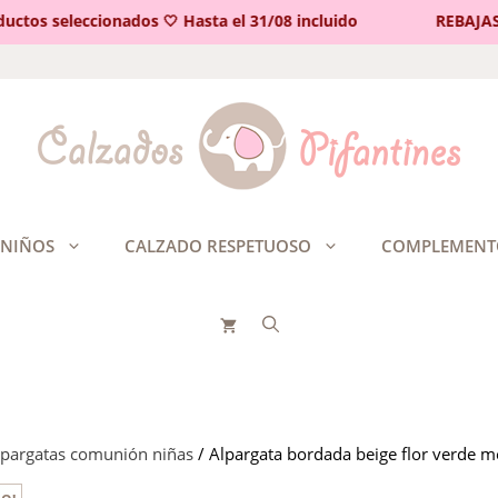
tos seleccionados 🤍 Hasta el 31/08 incluido
REBAJAS 🤍
 NIÑOS
CALZADO RESPETUOSO
COMPLEMENT
lpargatas comunión niñas
/ Alpargata bordada beige flor verde m