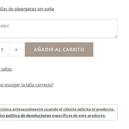
allas de
alpargatas sin cuña
AÑADIR AL CARRITO
+
 tallas
o escoger la talla correcta?
cciona artesanalmente cuando el cliente solicita el producto.
las
política de devoluciones
específicas de este producto.