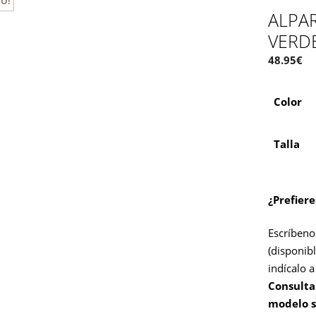
O!
ALPA
VERD
48.95
€
Color
Talla
¿Prefier
Escríbeno
(disponibl
indícalo 
Consulta
modelo s