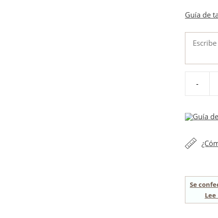
Guía de t
-
Alpargata
bordada
beige
Guía de
flor
verde
¿Cóm
menta
cantidad
Se confe
Lee 