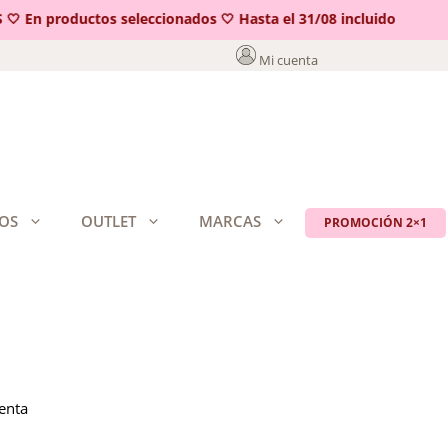
 En productos seleccionados 🤍 Hasta el 31/08 incluido
Mi cuenta
OS
OUTLET
MARCAS
PROMOCIÓN 2×1
enta