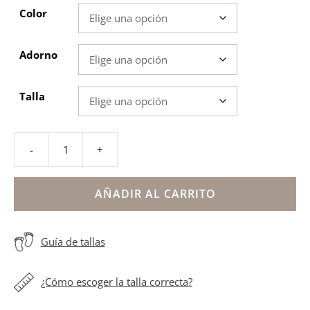
Color
Adorno
Talla
-
+
Alpargata
cintas
bordado
AÑADIR AL CARRITO
flor
rosa
Guía de tallas
niña
cantidad
¿Cómo escoger la talla correcta?