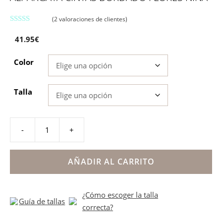
(
2
valoraciones de clientes)
5.00
de 5
41.95
€
Color
Talla
-
+
Alpargata
cintas
bordado
AÑADIR AL CARRITO
flores
niña
¿Cómo escoger la talla
cantidad
Guía de tallas
correcta?