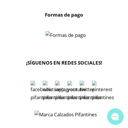
Formas de pago
X
🔄 Solicitar
CAMBIO/DEVOLUCIÓN
¡SÍGUENOS EN REDES SOCIALES!
📞 Contactar Whatsapp
📧 Enviar mensaje
📦 Seguimiento de mi pedido