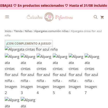
Saltar
EBAJAS 🤍 En productos seleccionados 🤍 Hasta el 31/08 incluido
al
contenido
Inicio
/
Tienda
/
Niñas
/
Alpargatas comunión niñas
/ Alpargata cintas flor azul
niña
¡CON COMPLEMENTO A JUEGO!