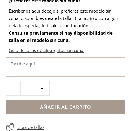
¿Prefieres este modelo sin cuña?
Escríbenos aquí debajo si prefieres este modelo sin
cuña (disponibles desde la talla 18 a la 38) o con algún
detalle especial, indícalo a continuación.
Consulta previamente si hay disponibilidad de
talla en el modelo sin cuña
.
Guía de tallas de
alpargatas sin cuña
-
+
Alpargata
comunión
con
AÑADIR AL CARRITO
rosetón
niña
Guía de tallas
cantidad