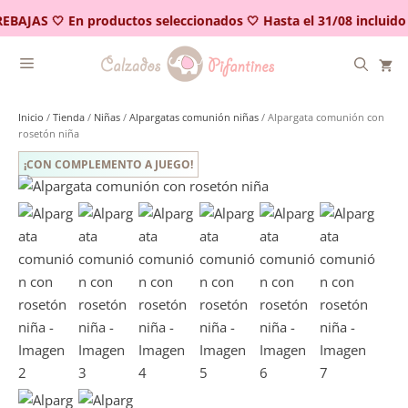
Saltar
EBAJAS 🤍 En productos seleccionados 🤍 Hasta el 31/08 incluido
al
contenido
Inicio
/
Tienda
/
Niñas
/
Alpargatas comunión niñas
/ Alpargata comunión con
rosetón niña
¡CON COMPLEMENTO A JUEGO!