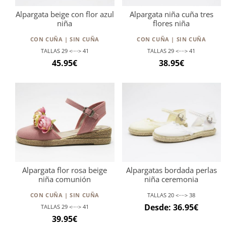
Alpargata beige con flor azul
Alpargata niña cuña tres
niña
flores niña
CON CUÑA | SIN CUÑA
CON CUÑA | SIN CUÑA
TALLAS 29 <····> 41
TALLAS 29 <····> 41
45.95
€
38.95
€
Alpargata flor rosa beige
Alpargatas bordada perlas
niña comunión
niña ceremonia
CON CUÑA | SIN CUÑA
TALLAS 20 <····> 38
Desde:
36.95
€
TALLAS 29 <····> 41
39.95
€