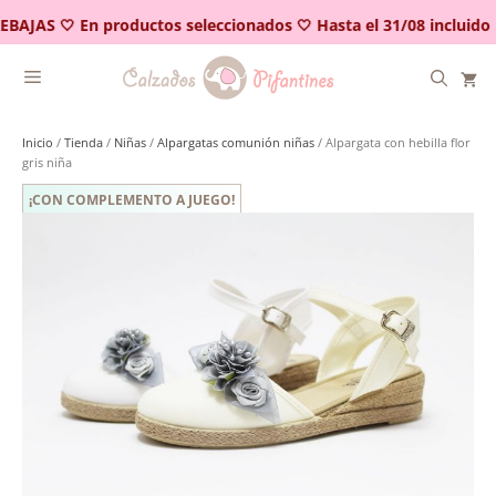
Saltar
EBAJAS 🤍 En productos seleccionados 🤍 Hasta el 31/08 incluido
al
contenido
Inicio
/
Tienda
/
Niñas
/
Alpargatas comunión niñas
/ Alpargata con hebilla flor
gris niña
¡CON COMPLEMENTO A JUEGO!