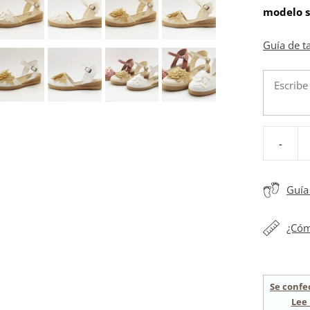
modelo s
Guía de t
-
Alpargata
niña
bordado
Guía 
grande
flores
¿Cóm
cantidad
Se confe
Lee 