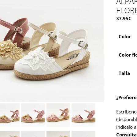
ALPA
FLOR
37.95
€
Color
Color fl
Talla
¿Prefier
Escríbeno
(disponibl
indícalo 
Consulta