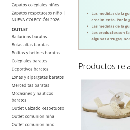
Zapatos colegiales niños
Zapatos respetuosos niño |
Las medidas de la guí
NUEVA COLECCIÓN 2026
crecimiento. Por lo 
Las medidas de la guí
OUTLET
Los productos son f
Bailarinas baratas
algunas arrugas, nor
Botas altas baratas
Botitas y botines baratos
Colegiales baratos
Productos rel
Deportivos baratos
Lonas y alpargatas baratos
Merceditas baratas
Mocasines y náuticos
baratos
Outlet Calzado Respetuoso
Outlet comunión niña
Outlet comunión niño