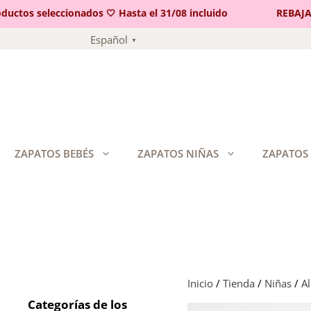
os seleccionados 🤍 Hasta el 31/08 incluido
REBAJAS 🤍
Saltar
Español
▼
al
contenido
ZAPATOS BEBÉS
ZAPATOS NIÑAS
ZAPATOS
Inicio
/
Tienda
/
Niñas
/
A
Categorías de los