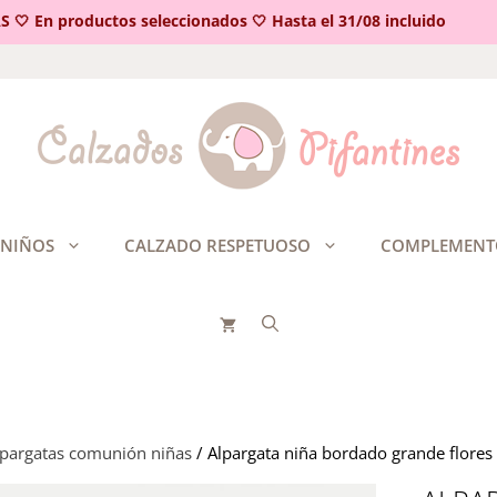
 En productos seleccionados 🤍 Hasta el 31/08 incluido
 NIÑOS
CALZADO RESPETUOSO
COMPLEMENT
lpargatas comunión niñas
/ Alpargata niña bordado grande flores