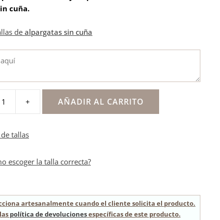
in cuña
.
allas de
alpargatas sin cuña
AÑADIR AL CARRITO
+
de tallas
o escoger la talla correcta?
cciona artesanalmente cuando el cliente solicita el producto.
las
política de devoluciones
específicas de este producto.