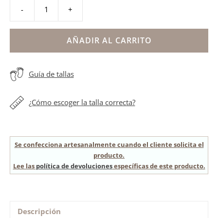
-
+
Alpargata
niña
flor
AÑADIR AL CARRITO
a
escoger
Guía de tallas
cantidad
¿Cómo escoger la talla correcta?
Se confecciona artesanalmente cuando el cliente solicita el
producto.
Lee las
política de devoluciones
específicas de este producto.
Descripción