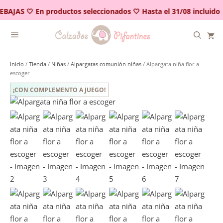
Saltar
EBAJAS 🤍 En productos seleccionados 🤍 Hasta el 31/08 incluido
al
contenido
Inicio
/
Tienda
/
Niñas
/
Alpargatas comunión niñas
/ Alpargata niña flor a
escoger
¡CON COMPLEMENTO A JUEGO!