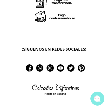
X
🔄 Solicitar
CAMBIO/DEVOLUCIÓN
¡SÍGUENOS EN REDES SOCIALES!
📞 Contactar Whatsapp
📧 Enviar mensaje
📦 Seguimiento de mi pedido