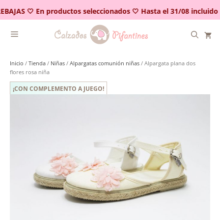
Saltar
EBAJAS 🤍 En productos seleccionados 🤍 Hasta el 31/08 incluido
al
contenido
Inicio
/
Tienda
/
Niñas
/
Alpargatas comunión niñas
/ Alpargata plana dos
flores rosa niña
¡CON COMPLEMENTO A JUEGO!