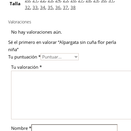
20
,
21
,
22
,
23
,
24
,
25
,
26
,
27
,
28
,
29
,
30
,
31
,
Talla
32
,
33
,
34
,
35
,
36
,
37
,
38
Valoraciones
No hay valoraciones aún.
Sé el primero en valorar “Alpargata sin cuña flor perla
niña”
Tu puntuación
*
Tu valoración
*
Nombre
*