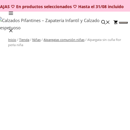
Saltar
JAS 🤍 En productos seleccionados 🤍 Hasta el 31/08 incluido
al
contenido
0
Inicio
/
Tienda
/
Niñas
/
Alpargatas comunión niñas
/ Alpargata sin cuña flor
perla niña