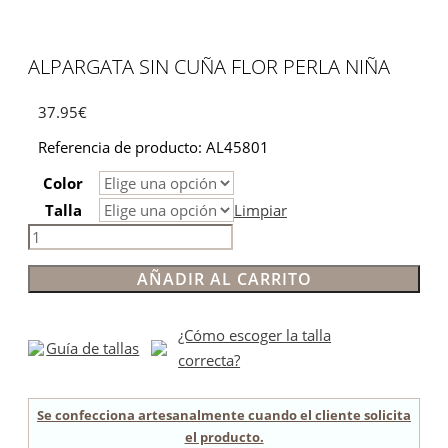
ALPARGATA SIN CUÑA FLOR PERLA NIÑA
37.95
€
Referencia de producto: AL45801
Color
Talla
Limpiar
Alpargata
sin
AÑADIR AL CARRITO
cuña
flor
perla
¿Cómo escoger la talla
Guía de tallas
niña
correcta?
cantidad
Se confecciona artesanalmente cuando el cliente solicita
el producto.