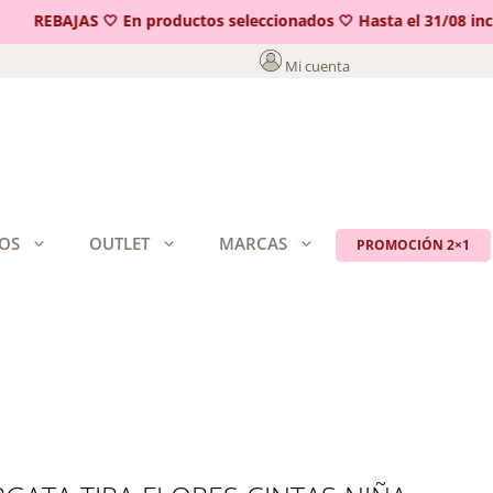
REBAJAS 🤍 En productos seleccionados 🤍 Hasta el 31/08 inclui
Mi cuenta
OS
OUTLET
MARCAS
PROMOCIÓN 2×1