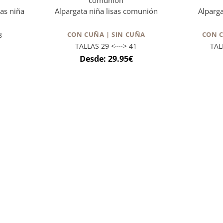
as niña
Alpargata niña lisas comunión
Alparga
CON CUÑA | SIN CUÑA
CON C
8
TALLAS 29 <····> 41
TAL
Desde:
29.95
€