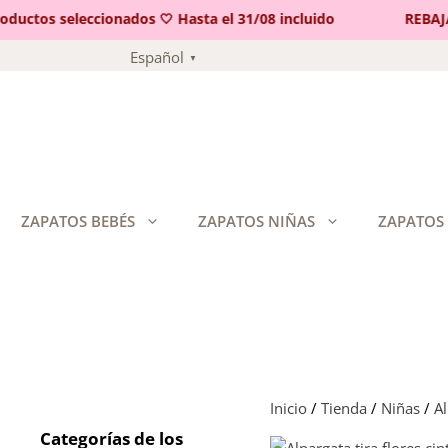
ctos seleccionados 🤍 Hasta el 31/08 incluido
REBAJAS 
Saltar
Español
▼
al
contenido
ZAPATOS BEBÉS
ZAPATOS NIÑAS
ZAPATOS
Inicio
/
Tienda
/
Niñas
/
A
Categorías de los