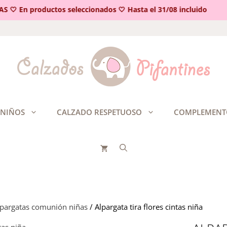
 En productos seleccionados 🤍 Hasta el 31/08 incluido
 NIÑOS
CALZADO RESPETUOSO
COMPLEMENT
lpargatas comunión niñas
/ Alpargata tira flores cintas niña