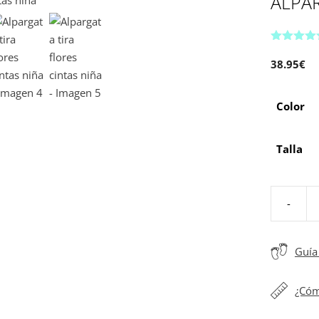
ALPAR
5.00
de 5
38.95
€
Color
Talla
-
Alpargata
tira
flores
Guía 
cintas
niña
¿Cóm
cantidad