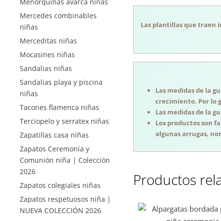
Menorquinas avarca niñas
Mercedes combinables
Las plantillas que traen 
niñas
Merceditas niñas
Mocasines niñas
Sandalias niñas
Sandalias playa y piscina
Las medidas de la guí
niñas
crecimiento. Por lo 
Tacones flamenca niñas
Las medidas de la guí
Terciopelo y serratex niñas
Los productos son f
algunas arrugas, nor
Zapatillas casa niñas
Zapatos Ceremonia y
Comunión niña | Colección
2026
Productos rel
Zapatos colegiales niñas
Zapatos respetuosos niña |
NUEVA COLECCIÓN 2026