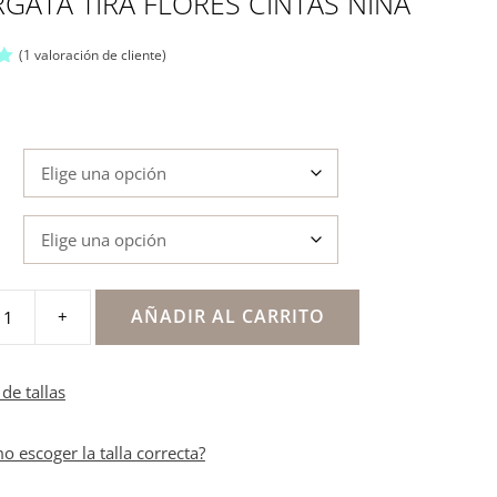
GATA TIRA FLORES CINTAS NIÑA
(
1
valoración de cliente)
AÑADIR AL CARRITO
+
de tallas
o escoger la talla correcta?