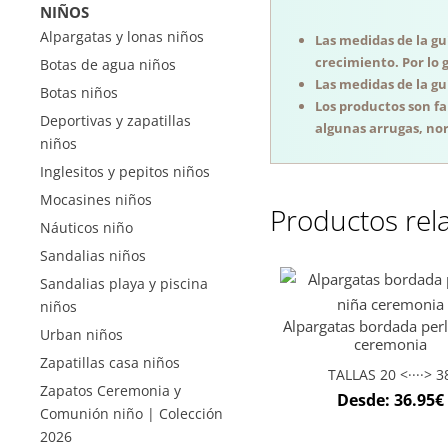
NIÑOS
Alpargatas y lonas niños
Las medidas de la guí
crecimiento. Por lo 
Botas de agua niños
Las medidas de la guí
Botas niños
Los productos son f
Deportivas y zapatillas
algunas arrugas, nor
niños
Inglesitos y pepitos niños
Mocasines niños
Productos rel
Náuticos niño
Sandalias niños
Sandalias playa y piscina
niños
Alpargatas bordada perl
Urban niños
ceremonia
Zapatillas casa niños
TALLAS 20 <····> 3
Zapatos Ceremonia y
Desde:
36.95
€
Comunión niño | Colección
2026