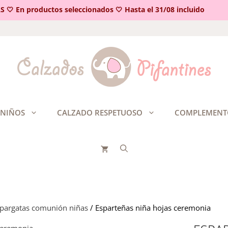
 En productos seleccionados 🤍 Hasta el 31/08 incluido
 NIÑOS
CALZADO RESPETUOSO
COMPLEMENT
lpargatas comunión niñas
/ Esparteñas niña hojas ceremonia