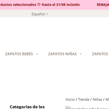
tos seleccionados 🤍 Hasta el 31/08 incluido
REBAJAS 🤍
Saltar
Español
▼
al
contenido
ZAPATOS BEBÉS
ZAPATOS NIÑAS
ZAPATOS
Inicio
/
Tienda
/
Niñas
/
A
Categorías de los