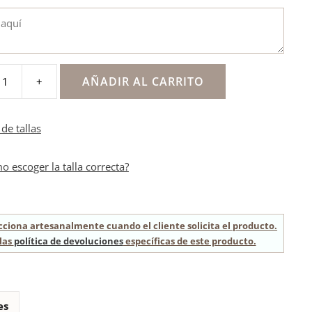
AÑADIR AL CARRITO
+
s
de tallas
a
o escoger la talla correcta?
cciona artesanalmente cuando el cliente solicita el producto.
las
política de devoluciones
específicas de este producto.
es