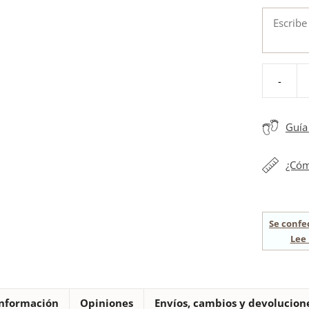
-
Esparteña
niña
hojas
Guía 
ceremoni
cantidad
¿Cóm
Se confe
Lee 
nformación
Opiniones
Envíos, cambios y devolucion