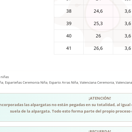
38
24,6
3,6
39
25,3
3,6
40
26
3,6
41
26,6
3,6
 niñas
ña
,
Esparteñas Ceremonia Niña
,
Esparto Arras Niña
,
Valenciana Ceremonia
,
Valencian
¡ATENCIÓN!
incorporadas las alpargatas no están pegadas en su totalidad, al igual
suela de la alpargata. Todo esto forma parte del propio proceso 
¡RECUERDA!