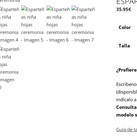
ESPA
35.95
€
Color
Talla
¿Prefier
Escríbeno
(disponibl
indícalo 
Consulta
modelo s
Guía de t