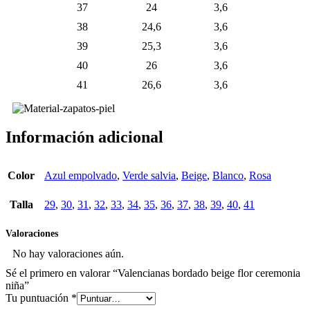
37
24
3,6
38
24,6
3,6
39
25,3
3,6
40
26
3,6
41
26,6
3,6
Información adicional
Color
Azul empolvado
,
Verde salvia
,
Beige
,
Blanco
,
Rosa
Talla
29
,
30
,
31
,
32
,
33
,
34
,
35
,
36
,
37
,
38
,
39
,
40
,
41
Valoraciones
No hay valoraciones aún.
Sé el primero en valorar “Valencianas bordado beige flor ceremonia
niña”
Tu puntuación
*