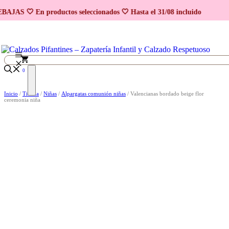
Saltar
AJAS 🤍 En productos seleccionados 🤍 Hasta el 31/08 incluido
al
contenido
0
Inicio
/
Tienda
/
Niñas
/
Alpargatas comunión niñas
/ Valencianas bordado beige flor
ceremonia niña