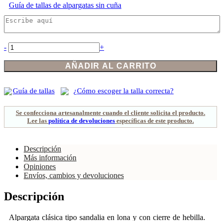
Guía de tallas de
alpargatas sin cuña
Valencianas
-
+
bordado
beige
AÑADIR AL CARRITO
flor
ceremonia
niña
Guía de tallas
¿Cómo escoger la talla correcta?
cantidad
Se confecciona artesanalmente cuando el cliente solicita el producto.
Lee las
política de devoluciones
específicas de este producto.
Descripción
Más información
Opiniones
Envíos, cambios y devoluciones
Descripción
Alpargata clásica tipo sandalia en lona y con cierre de hebilla.