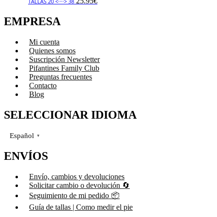
25.95
€
TALLAS 20 <····> 38
EMPRESA
Mi cuenta
Quienes somos
Suscripción Newsletter
Pifantines Family Club
Preguntas frecuentes
Contacto
Blog
SELECCIONAR IDIOMA
Español
▼
ENVÍOS
Envío, cambios y devoluciones
Solicitar cambio o devolución 🔄
Seguimiento de mi pedido 📦
Guía de tallas | Como medir el pie