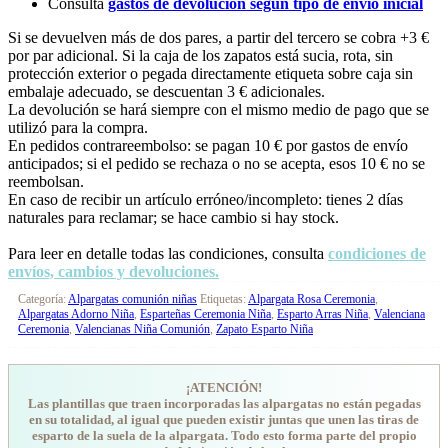
Consulta
gastos de devolución según tipo de envío inicial
Si se devuelven más de dos pares, a partir del tercero se cobra +3 €
por par adicional. Si la caja de los zapatos está sucia, rota, sin
protección exterior o pegada directamente etiqueta sobre caja sin
embalaje adecuado, se descuentan 3 € adicionales.
La devolución se hará siempre con el mismo medio de pago que se
utilizó para la compra.
En pedidos contrareembolso: se pagan 10 € por gastos de envío
anticipados; si el pedido se rechaza o no se acepta, esos 10 € no se
reembolsan.
En caso de recibir un artículo erróneo/incompleto: tienes 2 días
naturales para reclamar; se hace cambio si hay stock.
Para leer en detalle todas las condiciones, consulta
condiciones de
envíos, cambios y devoluciones.
Categoría:
Alpargatas comunión niñas
Etiquetas:
Alpargata Rosa Ceremonia
,
Alpargatas Adorno Niña
,
Esparteñas Ceremonia Niña
,
Esparto Arras Niña
,
Valenciana
Ceremonia
,
Valencianas Niña Comunión
,
Zapato Esparto Niña
¡ATENCIÓN!
Las plantillas que traen incorporadas las alpargatas no están pegadas
en su totalidad, al igual que pueden existir juntas que unen las tiras de
esparto de la suela de la alpargata. Todo esto forma parte del propio