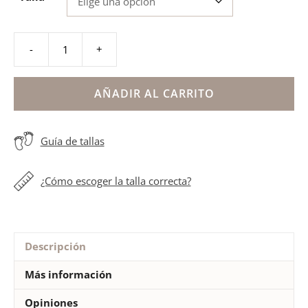
-
+
Mercedita
lino
lazo
AÑADIR AL CARRITO
ceremonia
niña
Guía de tallas
cantidad
¿Cómo escoger la talla correcta?
Descripción
Más información
Opiniones