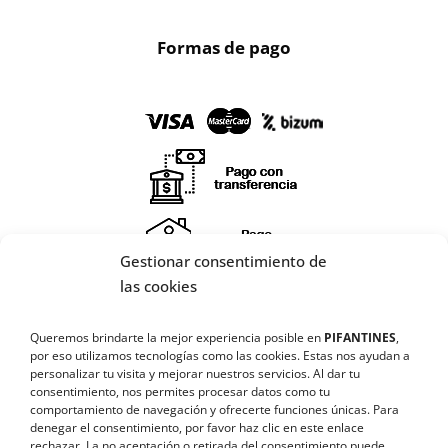
Formas de pago
Gestionar consentimiento de
X
las cookies
🔄 Solicitar
Queremos brindarte la mejor experiencia posible en
PIFANTINES
,
CAMBIO/DEVOLUCIÓN
por eso utilizamos tecnologías como las cookies. Estas nos ayudan a
¡SÍGUENOS EN REDES SOCIALES!
personalizar tu visita y mejorar nuestros servicios. Al dar tu
consentimiento, nos permites procesar datos como tu
📞 Contactar Whatsapp
comportamiento de navegación y ofrecerte funciones únicas. Para
denegar el consentimiento, por favor haz clic en este enlace
rechazar
. La no aceptación o retirada del consentimiento puede