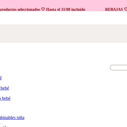
tos seleccionados 🤍 Hasta el 31/08 incluido
REBAJAS 🤍 En p
é
 bebé
o bebé
binables niña
a