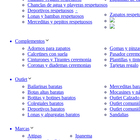
Chanclas de agua y playeras respetuosos
Deportivos respetuosos
Zapatos respet
Lonas y bambas respetuosos
Merceditas y pepitos respetuosos
Complementos
Adornos para zapatos
Gomas y pinzas
Calcetines con suela
Pasador ceremo
Cinturones y Tirantes ceremonia
Plantillas y tint
Coronas y diademas ceremonias
Tarjetas regalo
Outlet
Bailarinas baratas
Merceditas bara
Botas altas baratas
Mocasines y ná
Botitas y botines baratos
Outlet Calzado
Colegiales baratos
Outlet comunió
Deportivos baratos
Outlet comunió
Lonas y alpargatas baratos
Sandalias
Marcas
Attipas
Ipanema