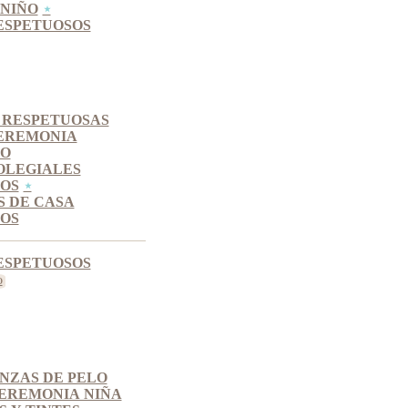
NIÑO
ESPETUOSOS
 RESPETUOSAS
EREMONIA
SO
OLEGIALES
OS
S DE CASA
OS
ESPETUOSOS
INZAS DE PELO
EREMONIA NIÑA