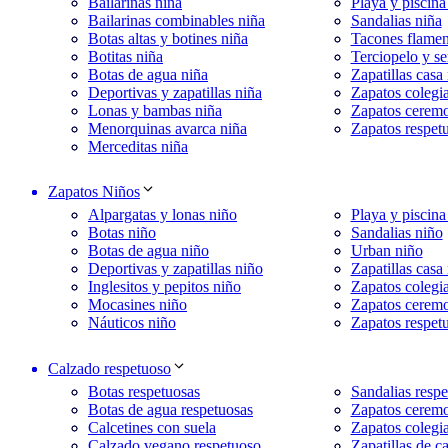
Bailarinas niña
Playa y piscina
Bailarinas combinables niña
Sandalias niña
Botas altas y botines niña
Tacones flamen
Botitas niña
Terciopelo y se
Botas de agua niña
Zapatillas casa
Deportivas y zapatillas niña
Zapatos colegia
Lonas y bambas niña
Zapatos ceremo
Menorquinas avarca niña
Zapatos respet
Merceditas niña
Zapatos Niños
Alpargatas y lonas niño
Playa y piscina
Botas niño
Sandalias niño
Botas de agua niño
Urban niño
Deportivas y zapatillas niño
Zapatillas casa
Inglesitos y pepitos niño
Zapatos colegia
Mocasines niño
Zapatos cerem
Náuticos niño
Zapatos respet
Calzado respetuoso
Botas respetuosas
Sandalias respe
Botas de agua respetuosas
Zapatos ceremo
Calcetines con suela
Zapatos colegia
Calzado vegano respetuoso
Zapatillas de c