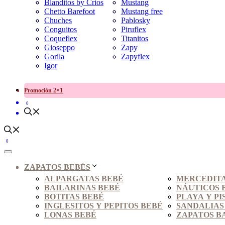
Blanditos by Crios
Mustang
Chetto Barefoot
Mustang free
Chuches
Pablosky
Conguitos
Piruflex
Coqueflex
Titanitos
Gioseppo
Zapy
Gorila
Zapyflex
Igor
Promoción 2×1
0
0
ZAPATOS BEBÉS
ALPARGATAS BEBÉ
MERCEDITA
BAILARINAS BEBÉ
NÁUTICOS 
BOTITAS BEBÉ
PLAYA Y PI
INGLESITOS Y PEPITOS BEBÉ
SANDALIAS
LONAS BEBÉ
ZAPATOS B