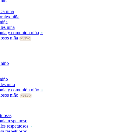
 niña
ca niña
rratex niña
 niña
les niña
nia y comunión niña
uosos niña
 niño
 niño
les niño
onia y comunión niño
uosos niño
tuosas
nia respetuoso
les respetuosos
asa respetuosos