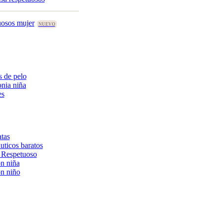
uosos mujer
 de pelo
nia niña
es
tas
uticos baratos
 Respetuoso
n niña
n niño