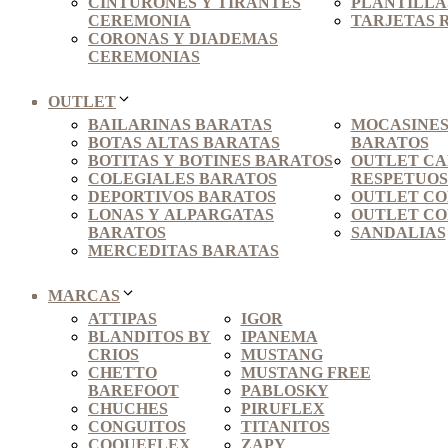
CINTURONES Y TIRANTES
PLANTILLAS
CEREMONIA
TARJETAS 
CORONAS Y DIADEMAS
CEREMONIAS
OUTLET
BAILARINAS BARATAS
MOCASINES
BOTAS ALTAS BARATAS
BARATOS
BOTITAS Y BOTINES BARATOS
OUTLET C
COLEGIALES BARATOS
RESPETUO
DEPORTIVOS BARATOS
OUTLET CO
LONAS Y ALPARGATAS
OUTLET CO
BARATOS
SANDALIAS
MERCEDITAS BARATAS
MARCAS
ATTIPAS
IGOR
BLANDITOS BY
IPANEMA
CRIOS
MUSTANG
CHETTO
MUSTANG FREE
BAREFOOT
PABLOSKY
CHUCHES
PIRUFLEX
CONGUITOS
TITANITOS
COQUEFLEX
ZAPY