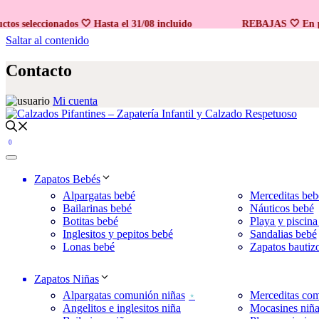
eleccionados 🤍 Hasta el 31/08 incluido
REBAJAS 🤍 En produc
Saltar al contenido
Contacto
Mi cuenta
0
Zapatos Bebés
Alpargatas bebé
Merceditas beb
Bailarinas bebé
Náuticos bebé
Botitas bebé
Playa y piscina
Inglesitos y pepitos bebé
Sandalias bebé
Lonas bebé
Zapatos bautiz
Zapatos Niñas
Alpargatas comunión niñas
Merceditas com
Angelitos e inglesitos niña
Mocasines niñ