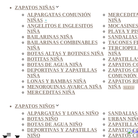
ZAPATOS NIÑAS
ALPARGATAS COMUNIÓN
MERCEDITA
NIÑAS
NIÑA
ANGELITOS E INGLESITOS
MOCASINES
NIÑA
PLAYA Y PI
BAILARINAS NIÑA
SANDALIAS
BAILARINAS COMBINABLES
TACONES F
NIÑA
TERCIOPEL
BOTAS ALTAS Y BOTINES NIÑA
NIÑA
BOTITAS NIÑA
ZAPATILLA
BOTAS DE AGUA NIÑA
ZAPATOS C
DEPORTIVAS Y ZAPATILLAS
ZAPATOS C
NIÑA
COMUNIÓN 
LONAS Y BAMBAS NIÑA
ZAPATOS R
MENORQUINAS AVARCA NIÑA
NIÑA
MERCEDITAS NIÑA
ZAPATOS NIÑOS
ALPARGATAS Y LONAS NIÑO
SANDALIAS
BOTAS NIÑO
URBAN NIÑ
BOTAS DE AGUA NIÑO
ZAPATILLA
DEPORTIVAS Y ZAPATILLAS
ZAPATOS C
NIÑO
ZAPATOS C