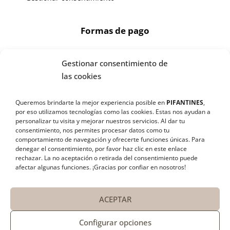
Formas de pago
Gestionar consentimiento de
X
las cookies
🔄 Solicitar
Queremos brindarte la mejor experiencia posible en
PIFANTINES
,
CAMBIO/DEVOLUCIÓN
por eso utilizamos tecnologías como las cookies. Estas nos ayudan a
¡SÍGUENOS EN REDES SOCIALES!
personalizar tu visita y mejorar nuestros servicios. Al dar tu
consentimiento, nos permites procesar datos como tu
📞 Contactar Whatsapp
comportamiento de navegación y ofrecerte funciones únicas. Para
denegar el consentimiento, por favor haz clic en este enlace
rechazar
. La no aceptación o retirada del consentimiento puede
📧 Enviar mensaje
afectar algunas funciones. ¡Gracias por confiar en nosotros!
📦 Seguimiento de mi pedido
ACEPTAR
Configurar opciones