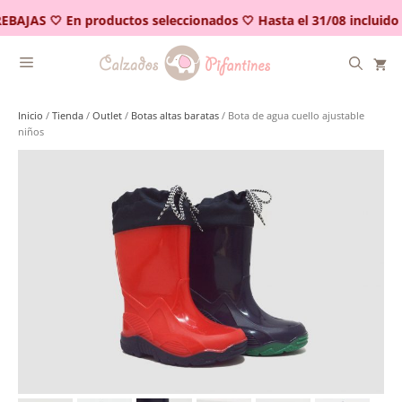
Saltar
EBAJAS 🤍 En productos seleccionados 🤍 Hasta el 31/08 incluido
al
contenido
Inicio
/
Tienda
/
Outlet
/
Botas altas baratas
/ Bota de agua cuello ajustable
niños