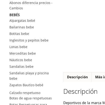
Abonos diferencia precios -
Cambios
BEBÉS
Alpargatas bebé
Bailarinas bebe
Botitas bebe
Inglesitos y pepitos bebe
Lonas bebe
Merceditas bebe
Náuticos bebe
Sandalias bebe
Sandalias playa y piscina
Descripción
Más i
bebe
Zapatos Bautizo bebé
Descripción
Calzado respetuoso
Botas de agua respetuosas
Deportivos de la marca M
Botas Respetuosas para