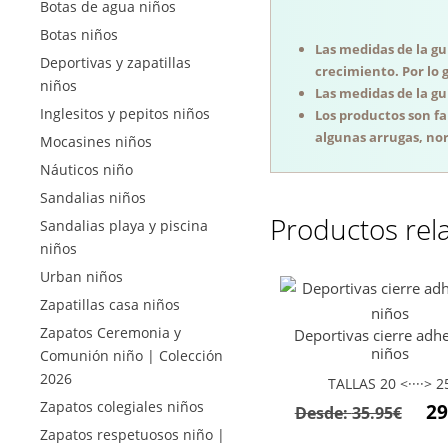
Botas de agua niños
Botas niños
Las medidas de la guí
Deportivas y zapatillas
crecimiento. Por lo 
niños
Las medidas de la guí
Inglesitos y pepitos niños
Los productos son f
algunas arrugas, nor
Mocasines niños
Náuticos niño
Sandalias niños
Productos rel
Sandalias playa y piscina
niños
Urban niños
Zapatillas casa niños
Zapatos Ceremonia y
Deportivas cierre adh
niños
Comunión niño | Colección
2026
TALLAS 20 <····> 2
Zapatos colegiales niños
29
Desde:
35.95
€
Zapatos respetuosos niño |