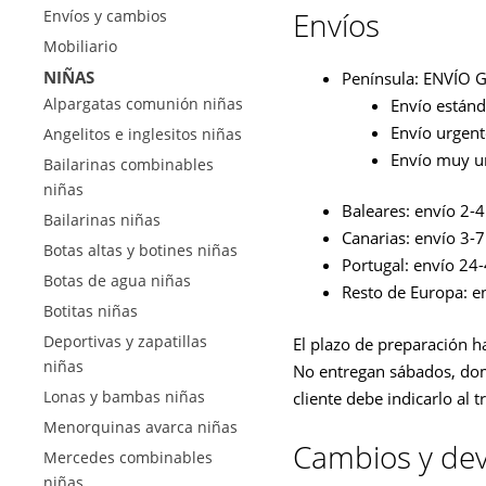
Envíos
Envíos y cambios
Mobiliario
NIÑAS
Península: ENVÍO G
Alpargatas comunión niñas
Envío estánda
Envío urgente
Angelitos e inglesitos niñas
Envío muy ur
Bailarinas combinables
niñas
Baleares: envío 2-4 
Bailarinas niñas
Canarias: envío 3-7 
Botas altas y botines niñas
Portugal: envío 24-
Botas de agua niñas
Resto de Europa: en
Botitas niñas
Deportivas y zapatillas
El plazo de preparación h
niñas
No entregan sábados, domin
Lonas y bambas niñas
cliente debe indicarlo al t
Menorquinas avarca niñas
Cambios y dev
Mercedes combinables
niñas