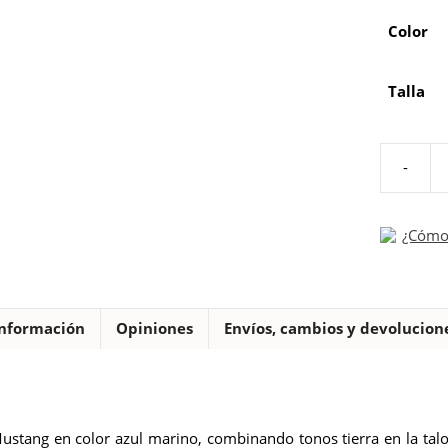
Color
Talla
-
Deportivo
azul
niños
¿Cómo 
Mustang
cantidad
nformación
Opiniones
Envíos, cambios y devolucion
ustang en color azul marino, combinando tonos tierra en la talo