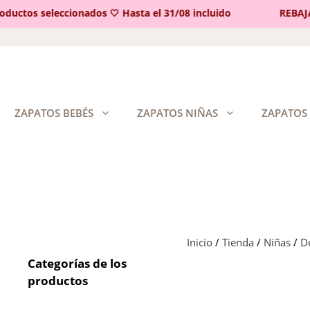
ctos seleccionados 🤍 Hasta el 31/08 incluido
REBAJAS 
Saltar
al
contenido
ZAPATOS BEBÉS
ZAPATOS NIÑAS
ZAPATOS
Inicio
/
Tienda
/
Niñas
/
De
Categorías de los
productos