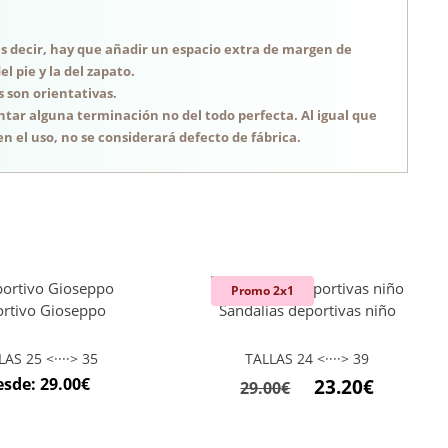
, es decir, hay que añadir un espacio extra de margen de
 pie y la del zapato.
s son orientativas.
tar alguna terminación no del todo perfecta. Al igual que
n el uso, no se considerará defecto de fábrica.
Promo 2x1
rtivo Gioseppo
Sandalias deportivas niño
LAS 25 <····> 35
TALLAS 24 <····> 39
El
El
esde:
29.00
€
23.20
€
29.00
€
precio
precio
original
actual