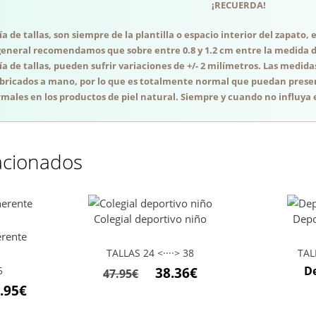
¡RECUERDA!
a de tallas, son siempre de la plantilla o espacio interior del zapato
general recomendamos que sobre entre 0.8 y 1.2 cm entre la medida del
a de tallas, pueden sufrir variaciones de +/- 2 milímetros. Las medida
abricados a mano, por lo que es totalmente normal que puedan presen
males en los productos de piel natural. Siempre y cuando no influya e
acionados
Colegial deportivo niño
Depo
erente
TALLAS 24 <····> 38
TAL
El
El
D
5
38.36
€
47.95
€
.95
€
precio
precio
original
actual