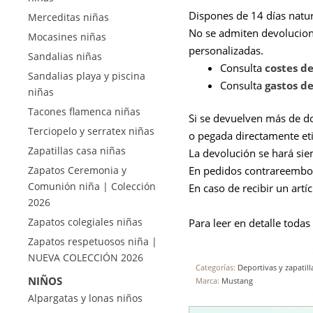
Dispones de 14 días natur
Merceditas niñas
No se admiten devolucion
Mocasines niñas
personalizadas.
Sandalias niñas
Consulta
costes d
Sandalias playa y piscina
Consulta
gastos de
niñas
Tacones flamenca niñas
Si se devuelven más de dos 
Terciopelo y serratex niñas
o pegada directamente eti
Zapatillas casa niñas
La devolución se hará si
En pedidos contrareembols
Zapatos Ceremonia y
Comunión niña | Colección
En caso de recibir un artí
2026
Zapatos colegiales niñas
Para leer en detalle todas
Zapatos respetuosos niña |
NUEVA COLECCIÓN 2026
Categorías:
Deportivas y zapatill
NIÑOS
Marca:
Mustang
Alpargatas y lonas niños