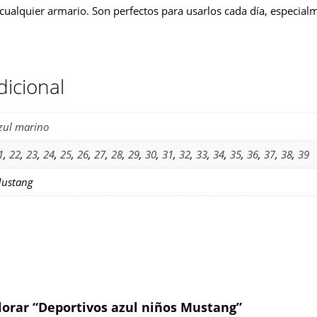
cualquier armario. Son perfectos para usarlos cada día, especia
dicional
zul marino
1
,
22
,
23
,
24
,
25
,
26
,
27
,
28
,
29
,
30
,
31
,
32
,
33
,
34
,
35
,
36
,
37
,
38
,
39
ustang
lorar “Deportivos azul niños Mustang”