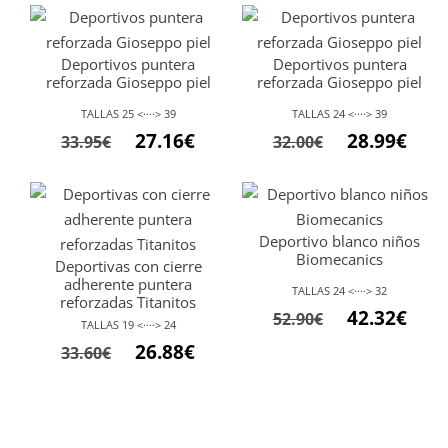
Deportivos puntera
Deportivos puntera
reforzada Gioseppo piel
reforzada Gioseppo piel
TALLAS 25 <····> 39
TALLAS 24 <····> 39
El
El
27.16
€
28.99
€
33.95
€
32.00
€
precio
precio
original
actual
era:
es:
Deportivo blanco niños
33.95€.
27.16€.
Biomecanics
Deportivas con cierre
adherente puntera
TALLAS 24 <····> 32
reforzadas Titanitos
El
El
42.32
€
52.90
€
TALLAS 19 <····> 24
precio
preci
El
El
26.88
€
33.60
€
original
actu
precio
precio
era:
es:
original
actual
52.90€.
42.32
era:
es: