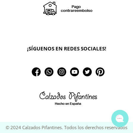
X
🔄 Solicitar
¡SÍGUENOS EN REDES SOCIALES!
CAMBIO/DEVOLUCIÓN
📞 Contactar Whatsapp
📧 Enviar mensaje
📦 Seguimiento de mi pedido
© 2024 Calzados Pifantines. Todos los derechos reservados