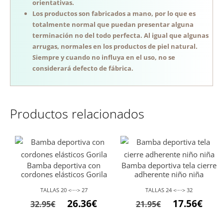
orientativas.
Los productos son fabricados a mano, por lo que es
totalmente normal que puedan presentar alguna
terminación no del todo perfecta. Al igual que algunas
arrugas, normales en los productos de piel natural.
Siempre y cuando no influya en el uso, no se
considerará defecto de fábrica.
Productos relacionados
Bamba deportiva con
Bamba deportiva tela cierre
cordones elásticos Gorila
adherente niño niña
TALLAS 20 <····> 27
TALLAS 24 <····> 32
El
El
El
El
26.36
€
17.56
€
32.95
€
21.95
€
precio
precio
precio
preci