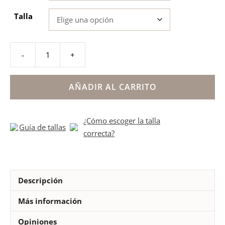
Talla
-
+
Deportivos
rayas
laterales
AÑADIR AL CARRITO
modelo
Luna
¿Cómo escoger la talla
cantidad
Guía de tallas
correcta?
Descripción
Más información
Opiniones