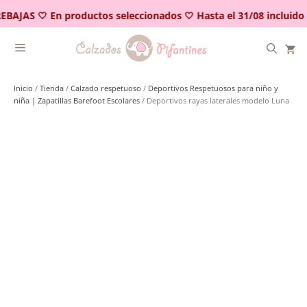
Saltar
EBAJAS 🤍 En productos seleccionados 🤍 Hasta el 31/08 incluido
al
contenido
Inicio
/
Tienda
/
Calzado respetuoso
/
Deportivos Respetuosos para niño y
niña | Zapatillas Barefoot Escolares
/ Deportivos rayas laterales modelo Luna