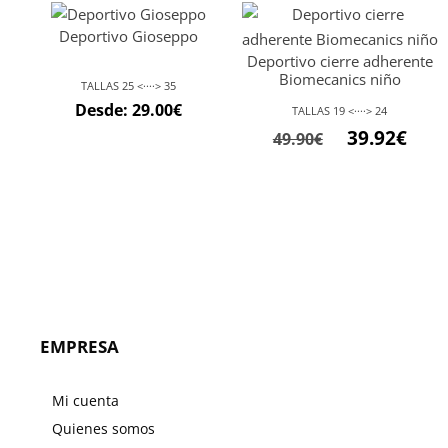
original
actual
original
actu
Deportivo Gioseppo
era:
es:
era:
es:
Deportivo cierre adherente
32.95€.
26.36€.
21.95€.
17.56
Biomecanics niño
TALLAS 25 <····> 35
Desde:
29.00
€
TALLAS 19 <····> 24
El
El
39.92
€
49.90
€
precio
preci
original
actu
era:
es:
49.90€.
39.92
EMPRESA
Mi cuenta
Quienes somos