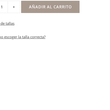
AÑADIR AL CARRITO
+
as
de tallas
o escoger la talla correcta?