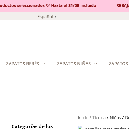
ctos seleccionados 🤍 Hasta el 31/08 incluido
REBAJAS 
Saltar
Español
▼
al
contenido
ZAPATOS BEBÉS
ZAPATOS NIÑAS
ZAPATOS
Inicio
/
Tienda
/
Niñas
/
De
Categorías de los