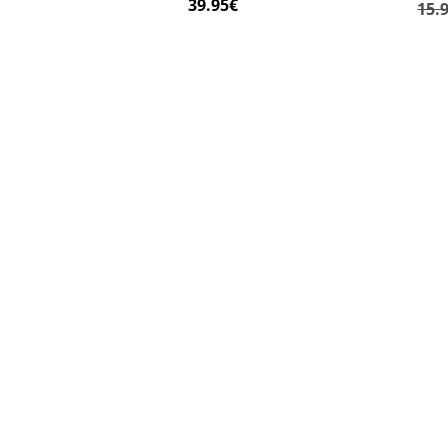
39.95
€
15.