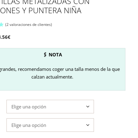
TILLAS METALIZADAS CON
ONES Y PUNTERA NIÑA
(
2
valoraciones de clientes)
El
3.56
€
recio
precio
iginal
actual
🖇 NOTA
a:
es:
.95€.
13.56€.
 grandes, recomendamos coger una talla menos de la que
calzan actualmente.