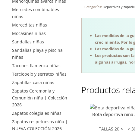
Menorquinas avarca niñas
Categorías:
Deportivas y zapatill
Mercedes combinables
niñas
Merceditas niñas
Mocasines niñas
Las medidas de la guí
Sandalias niñas
crecimiento. Por lo 
Las medidas de la guí
Sandalias playa y piscina
Los productos son f
niñas
algunas arrugas, nor
Tacones flamenca niñas
Terciopelo y serratex niñas
Zapatillas casa niñas
Productos rel
Zapatos Ceremonia y
Comunión niña | Colección
2026
Zapatos colegiales niñas
Bota deportiva niña 
Zapatos respetuosos niña |
NUEVA COLECCIÓN 2026
TALLAS 20 <····> 3