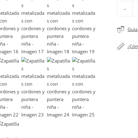
-
Zapatillas
metalizad
con
Guía 
cordones
y
¿Cóm
puntera
niña
cantidad