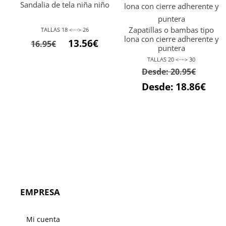
Sandalia de tela niña niño
Zapatillas o bambas tipo
TALLAS 18 <····> 26
lona con cierre adherente y
El
El
13.56
€
16.95
€
puntera
precio
precio
TALLAS 20 <····> 30
original
actual
Desde:
20.95
€
era:
es:
Desde:
18.86
€
16.95€.
13.56€.
EMPRESA
Mi cuenta