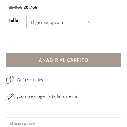
El
El
25.95
€
20.76
€
precio
precio
Talla
original
actual
era:
es:
25.95€.
20.76€.
-
+
Zapatillas
comunión
blanca
AÑADIR AL CARRITO
florecitas
cantidad
Guía de tallas
¿Cómo escoger la talla correcta?
Descripción