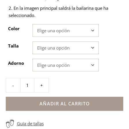
2. En la imagen principal saldrá la bailarina que ha
seleccionado.
Color
Talla
Adorno
-
+
Bailarinas
plata
con
AÑADIR AL CARRITO
adornos
flor
Guía de tallas
cantidad