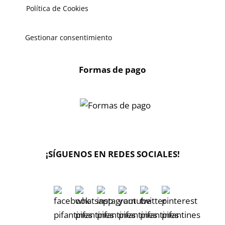
Política de Cookies
Gestionar consentimiento
Formas de pago
X
🔄 Solicitar
CAMBIO/DEVOLUCIÓN
¡SÍGUENOS EN REDES SOCIALES!
📞 Contactar Whatsapp
📧 Enviar mensaje
📦 Seguimiento de mi pedido