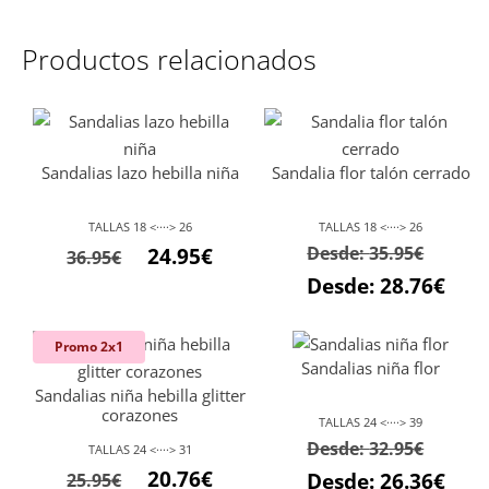
Productos relacionados
Sandalias lazo hebilla niña
Sandalia flor talón cerrado
TALLAS 18 <····> 26
TALLAS 18 <····> 26
Desde:
35.95
€
24.95
€
36.95
€
Desde:
28.76
€
Promo 2x1
Sandalias niña flor
Sandalias niña hebilla glitter
corazones
TALLAS 24 <····> 39
Desde:
32.95
€
TALLAS 24 <····> 31
El
El
20.76
€
Desde:
26.36
€
25.95
€