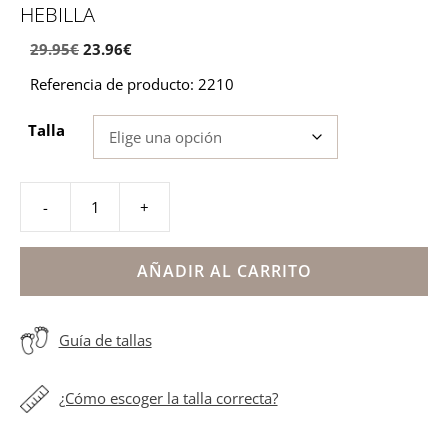
HEBILLA
El
El
29.95
€
23.96
€
precio
precio
Referencia de producto: 2210
original
actual
era:
es:
Talla
29.95€.
23.96€.
-
+
Sandalia
niña
blanca
AÑADIR AL CARRITO
glitter
plata
Guía de tallas
hebilla
cantidad
¿Cómo escoger la talla correcta?