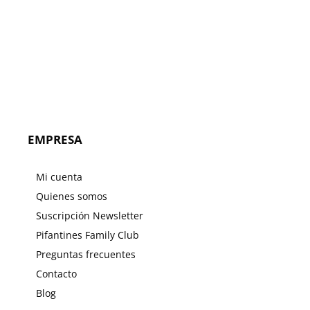
precio
precio
original
actual
era:
es:
25.95€.
20.76€.
EMPRESA
Mi cuenta
Quienes somos
Suscripción Newsletter
Pifantines Family Club
Preguntas frecuentes
Contacto
Blog