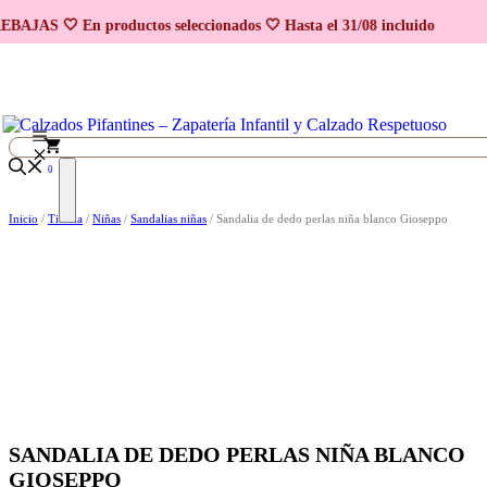
Promo 2x1
Promo 2x1
Saltar al contenido
EBAJAS 🤍 En productos seleccionados 🤍 Hasta el 31/08 incluido
0
Inicio
/
Tienda
/
Niñas
/
Sandalias niñas
/ Sandalia de dedo perlas niña blanco Gioseppo
SANDALIA DE DEDO PERLAS NIÑA BLANCO
GIOSEPPO