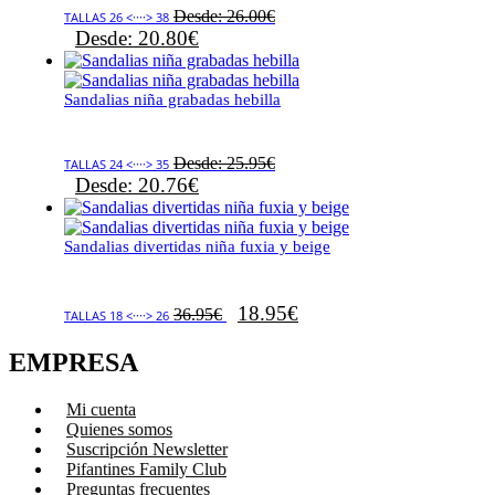
Desde:
26.00
€
TALLAS 26 <····> 38
Desde:
20.80
€
Sandalias niña grabadas hebilla
Desde:
25.95
€
TALLAS 24 <····> 35
Desde:
20.76
€
Sandalias divertidas niña fuxia y beige
18.95
€
36.95
€
TALLAS 18 <····> 26
EMPRESA
Mi cuenta
Quienes somos
Suscripción Newsletter
Pifantines Family Club
Preguntas frecuentes