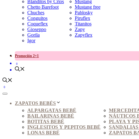
Blanditos by Crios
Mustang
Chetto Barefoot
Mustang free
Chuches
Pablosky
Conguitos
Piruflex
Coqueflex
Titanitos
Gioseppo
Zapy
Gorila
Zapyflex
Igor
Promoción 2×1
0
0
ZAPATOS BEBÉS
ALPARGATAS BEBÉ
MERCEDITA
BAILARINAS BEBÉ
NÁUTICOS 
BOTITAS BEBÉ
PLAYA Y PI
INGLESITOS Y PEPITOS BEBÉ
SANDALIAS
LONAS BEBÉ
ZAPATOS B