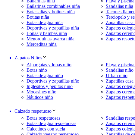
Bailarinas niña
Playa y piscina
Bailarinas combinables niña
Sandalias niña
Botas altas y botines niña
Tacones flamen
Botitas niña
Terciopelo y se
Botas de agua niña
Zapatillas casa
Deportivas y zapatillas niña
Zapatos colegia
Lonas y bambas niña
Zapatos ceremo
Menorquinas avarca niña
Zapatos respet
Merceditas niña
Zapatos Niños
Alpargatas y lonas niño
Playa y piscina
Botas niño
Sandalias niño
Botas de agua niño
Urban niño
Deportivas y zapatillas niño
Zapatillas casa
Inglesitos y pepitos niño
Zapatos colegia
Mocasines niño
Zapatos cerem
Náuticos niño
Zapatos respet
Calzado respetuoso
Botas respetuosas
Sandalias respe
Botas de agua respetuosas
Zapatos ceremo
Calcetines con suela
Zapatos colegia
Calzado vegano respetuoso
Zapatillas de c