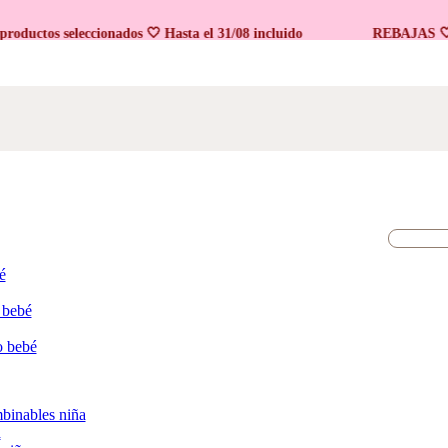
tos seleccionados 🤍 Hasta el 31/08 incluido
REBAJAS 🤍 En p
é
 bebé
o bebé
binables niña
a