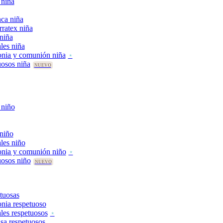
 niña
ca niña
rratex niña
 niña
les niña
nia y comunión niña
uosos niña
 niño
 niño
les niño
onia y comunión niño
uosos niño
tuosas
nia respetuoso
les respetuosos
asa respetuosos