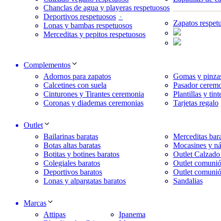
Chanclas de agua y playeras respetuosos
Deportivos respetuosos
Zapatos respet
Lonas y bambas respetuosos
Merceditas y pepitos respetuosos
Complementos
Adornos para zapatos
Gomas y pinzas
Calcetines con suela
Pasador ceremo
Cinturones y Tirantes ceremonia
Plantillas y tint
Coronas y diademas ceremonias
Tarjetas regalo
Outlet
Bailarinas baratas
Merceditas bara
Botas altas baratas
Mocasines y ná
Botitas y botines baratos
Outlet Calzado
Colegiales baratos
Outlet comunió
Deportivos baratos
Outlet comunió
Lonas y alpargatas baratos
Sandalias
Marcas
Attipas
Ipanema