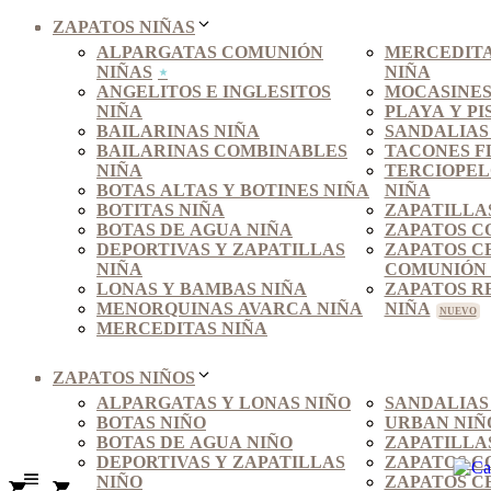
ZAPATOS NIÑAS
ALPARGATAS COMUNIÓN
MERCEDITA
NIÑAS
NIÑA
ANGELITOS E INGLESITOS
MOCASINES
NIÑA
PLAYA Y PI
BAILARINAS NIÑA
SANDALIAS
BAILARINAS COMBINABLES
TACONES F
NIÑA
TERCIOPEL
BOTAS ALTAS Y BOTINES NIÑA
NIÑA
BOTITAS NIÑA
ZAPATILLA
BOTAS DE AGUA NIÑA
ZAPATOS C
DEPORTIVAS Y ZAPATILLAS
ZAPATOS C
NIÑA
COMUNIÓN 
LONAS Y BAMBAS NIÑA
ZAPATOS R
MENORQUINAS AVARCA NIÑA
NIÑA
MERCEDITAS NIÑA
ZAPATOS NIÑOS
ALPARGATAS Y LONAS NIÑO
SANDALIAS
BOTAS NIÑO
URBAN NIÑ
BOTAS DE AGUA NIÑO
ZAPATILLA
DEPORTIVAS Y ZAPATILLAS
ZAPATOS C
NIÑO
ZAPATOS C