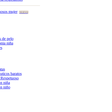
uosos mujer
 de pelo
nia niña
es
tas
uticos baratos
 Respetuoso
n niña
n niño