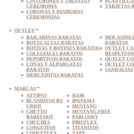
CINTURONES Y TIRANTES
PLANTILLAS
CEREMONIA
TARJETAS 
CORONAS Y DIADEMAS
CEREMONIAS
OUTLET
BAILARINAS BARATAS
MOCASINES
BOTAS ALTAS BARATAS
BARATOS
BOTITAS Y BOTINES BARATOS
OUTLET C
COLEGIALES BARATOS
RESPETUO
DEPORTIVOS BARATOS
OUTLET CO
LONAS Y ALPARGATAS
OUTLET CO
BARATOS
SANDALIAS
MERCEDITAS BARATAS
MARCAS
ATTIPAS
IGOR
BLANDITOS BY
IPANEMA
CRIOS
MUSTANG
CHETTO
MUSTANG FREE
BAREFOOT
PABLOSKY
CHUCHES
PIRUFLEX
CONGUITOS
TITANITOS
COQUEFLEX
ZAPY