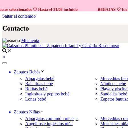
Promo 2x1
seleccionados 🤍 Hasta el 31/08 incluido
REBAJAS 🤍 En produc
Saltar al contenido
Contacto
Mi cuenta
0
Zapatos Bebés
Alpargatas bebé
Merceditas beb
Bailarinas bebé
Náuticos bebé
Botitas bebé
Playa y piscina
Inglesitos y pepitos bebé
Sandalias bebé
Lonas bebé
Zapatos bautiz
Zapatos Niñas
Alpargatas comunión niñas
Merceditas com
Angelitos e inglesitos niña
Mocasines niñ