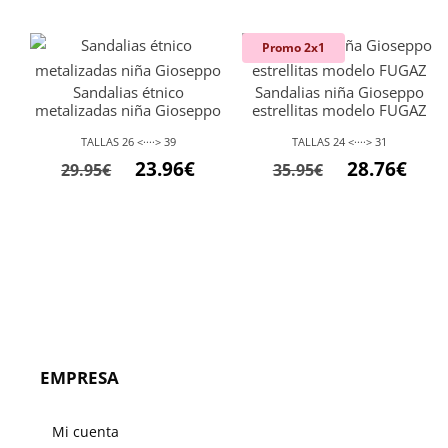
precio
precio
precio
preci
original
actual
original
actu
Promo 2x1
era:
es:
era:
es:
Sandalias étnico
Sandalias niña Gioseppo
29.95€.
23.96€.
36.95€.
29.56
metalizadas niña Gioseppo
estrellitas modelo FUGAZ
TALLAS 26 <····> 39
TALLAS 24 <····> 31
El
El
El
El
23.96
€
28.76
€
29.95
€
35.95
€
precio
precio
precio
preci
original
actual
original
actu
era:
es:
era:
es:
29.95€.
23.96€.
35.95€.
28.76
EMPRESA
Mi cuenta