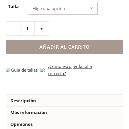
Talla
-
+
Sandalia
fresa
doble
AÑADIR AL CARRITO
cierre
niña
¿Cómo escoger la talla
Biomecanics
Guía de tallas
correcta?
cantidad
Descripción
Más información
Opiniones