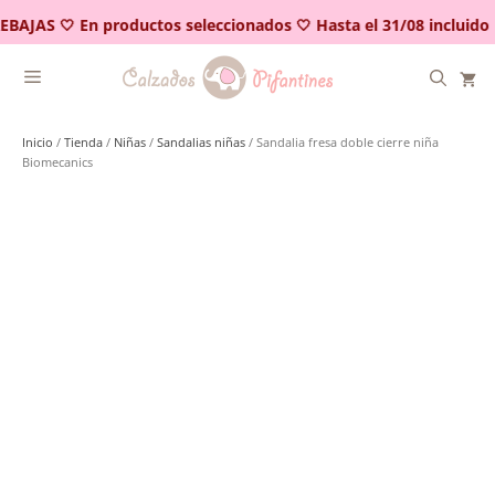
Saltar
EBAJAS 🤍 En productos seleccionados 🤍 Hasta el 31/08 incluido
al
contenido
Inicio
/
Tienda
/
Niñas
/
Sandalias niñas
/ Sandalia fresa doble cierre niña
Biomecanics