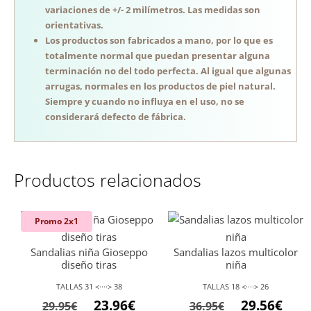
variaciones de +/- 2 milímetros. Las medidas son
orientativas.
Los productos son fabricados a mano, por lo que es
totalmente normal que puedan presentar alguna
terminación no del todo perfecta. Al igual que algunas
arrugas, normales en los productos de piel natural.
Siempre y cuando no influya en el uso, no se
considerará defecto de fábrica.
Productos relacionados
Promo 2x1
Sandalias niña Gioseppo
Sandalias lazos multicolor
diseño tiras
niña
TALLAS 31 <····> 38
TALLAS 18 <····> 26
El
El
El
El
23.96
€
29.56
€
29.95
€
36.95
€