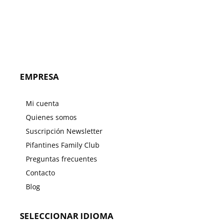
era:
es:
39.95€.
31.96
EMPRESA
Mi cuenta
Quienes somos
Suscripción Newsletter
Pifantines Family Club
Preguntas frecuentes
Contacto
Blog
SELECCIONAR IDIOMA