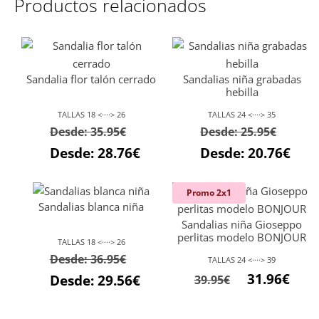
Productos relacionados
Sandalia flor talón cerrado
Sandalias niña grabadas
hebilla
TALLAS 18 <····> 26
TALLAS 24 <····> 35
Desde:
35.95
€
Desde:
25.95
€
Desde:
28.76
€
Desde:
20.76
€
Promo 2x1
Sandalias blanca niña
Sandalias niña Gioseppo
perlitas modelo BONJOUR
TALLAS 18 <····> 26
Desde:
36.95
€
TALLAS 24 <····> 39
El
El
31.96
€
Desde:
29.56
€
39.95
€
precio
preci
original
actu