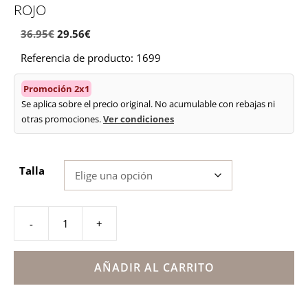
ROJO
El
El
36.95
€
29.56
€
precio
precio
Referencia de producto: 1699
original
actual
era:
es:
Promoción 2x1
36.95€.
29.56€.
Se aplica sobre el precio original. No acumulable con rebajas ni
otras promociones.
Ver condiciones
Talla
-
+
Sandalia
niña
dedo
AÑADIR AL CARRITO
estampada
rosa