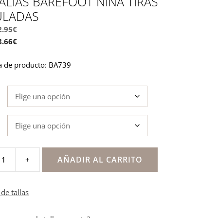
LIAS BAREFOOT NIÑA TIRAS
LADAS
2.95
€
8.66
€
a de producto: BA739
AÑADIR AL CARRITO
+
de tallas
s