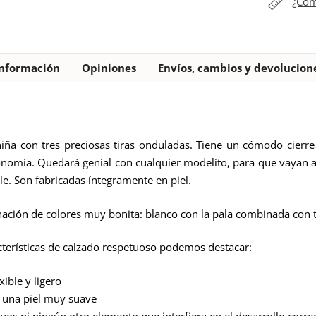
¿Cóm
cantidad
nformación
Opiniones
Envíos, cambios y devolucion
niña con tres preciosas tiras onduladas. Tiene un cómodo cierr
onomía.
Quedará genial con cualquier modelito, para que vayan a 
ible. Son fabricadas íntegramente en piel.
ción de colores muy bonita: blanco con la pala combinada con tr
cterísticas de calzado respetuoso podemos destacar:
ible y ligero
n una piel muy suave
tivos ni ningún otro elemento que interfiera en el desarrollo correc