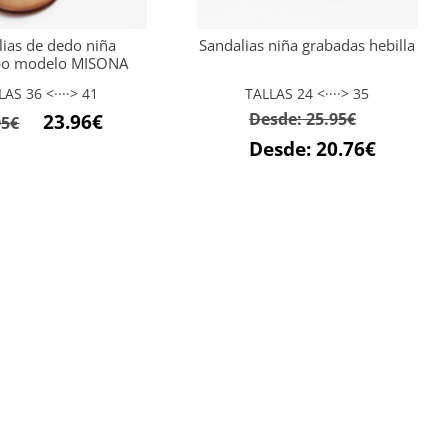
lias de dedo niña
Sandalias niña grabadas hebilla
po modelo MISONA
LAS 36 <····> 41
TALLAS 24 <····> 35
El
El
Desde:
25.95
€
23.96
€
95
€
precio
precio
Desde:
20.76
€
original
actual
era:
es:
29.95€.
23.96€.