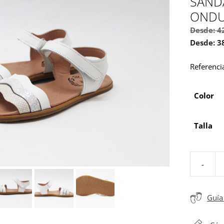
SANDA
ONDU
Desde:
4
Desde:
3
Referenci
Color
Talla
-
Sandalias
barefoot
niña
Guía 
tiras
ondulada