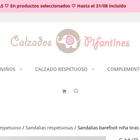
 En productos seleccionados 🤍 Hasta el 31/08 incluido
 NIÑOS
CALZADO RESPETUOSO
COMPLEMENT
respetuoso
/
Sandalias respetuosas
/ Sandalias barefoot niña tira