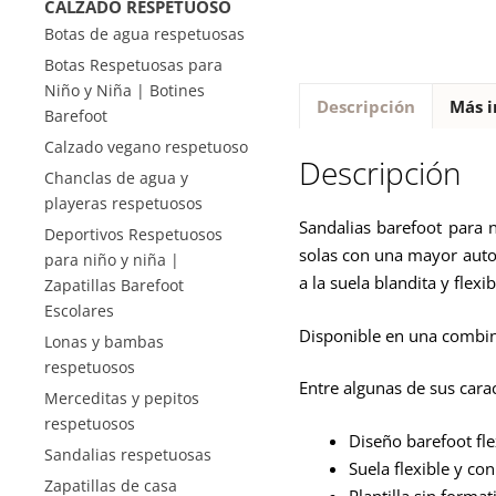
CALZADO RESPETUOSO
Botas de agua respetuosas
Botas Respetuosas para
Niño y Niña | Botines
Descripción
Más i
Barefoot
Calzado vegano respetuoso
Descripción
Chanclas de agua y
playeras respetuosos
Sandalias barefoot para 
Deportivos Respetuosos
solas con una mayor aut
para niño y niña |
a la suela blandita y flex
Zapatillas Barefoot
Escolares
Disponible en una combina
Lonas y bambas
respetuosos
Entre algunas de sus cara
Merceditas y pepitos
respetuosos
Diseño barefoot flex
Sandalias respetuosas
Suela flexible y co
Zapatillas de casa
Plantilla sin forma