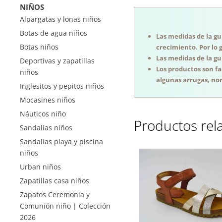
NIÑOS
Alpargatas y lonas niños
Botas de agua niños
Las medidas de la guí
Botas niños
crecimiento. Por lo 
Las medidas de la guí
Deportivas y zapatillas
Los productos son f
niños
algunas arrugas, nor
Inglesitos y pepitos niños
Mocasines niños
Náuticos niño
Productos rel
Sandalias niños
Sandalias playa y piscina
niños
Urban niños
Zapatillas casa niños
Zapatos Ceremonia y
Comunión niño | Colección
2026