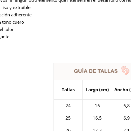
 lisa y extraíble
lación adherente
n tono cuero
el talón
gante
Tallas
Largo (cm)
Ancho 
24
16
6,8
25
16,5
6,9
26
17,3
7,1