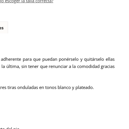
o escoger la talla correcta?
es
e adherente para que puedan ponérselo y quitárselo ellas
la última, sin tener que renunciar a la comodidad gracias
es tiras onduladas en tonos blanco y plateado.
to del pie