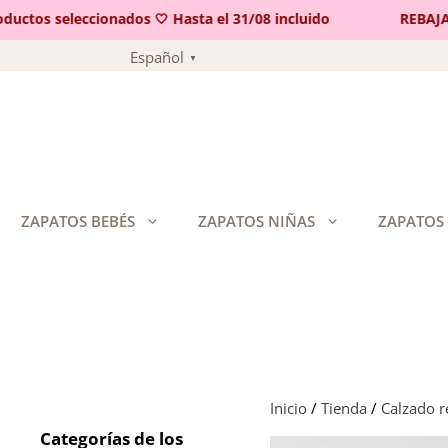
tos seleccionados 🤍 Hasta el 31/08 incluido
REBAJAS 🤍
Saltar
Español
▼
al
contenido
ZAPATOS BEBÉS
ZAPATOS NIÑAS
ZAPATOS
Inicio
/
Tienda
/
Calzado 
Categorías de los