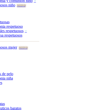
onia y comunión niño
uosos niño
tuosas
nia respetuoso
les respetuosos
asa respetuosos
uosos mujer
 de pelo
nia niña
es
tas
uticos baratos