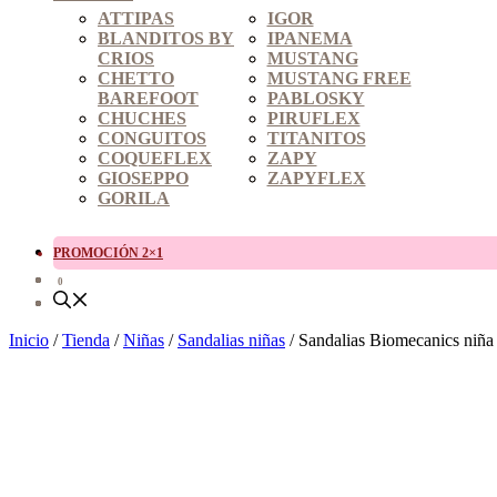
ATTIPAS
IGOR
BLANDITOS BY
IPANEMA
CRIOS
MUSTANG
CHETTO
MUSTANG FREE
BAREFOOT
PABLOSKY
CHUCHES
PIRUFLEX
CONGUITOS
TITANITOS
COQUEFLEX
ZAPY
GIOSEPPO
ZAPYFLEX
GORILA
PROMOCIÓN 2×1
0
Inicio
/
Tienda
/
Niñas
/
Sandalias niñas
/ Sandalias Biomecanics niña