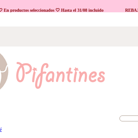
productos seleccionados 🤍 Hasta el 31/08 incluido
REBAJAS 🤍
é