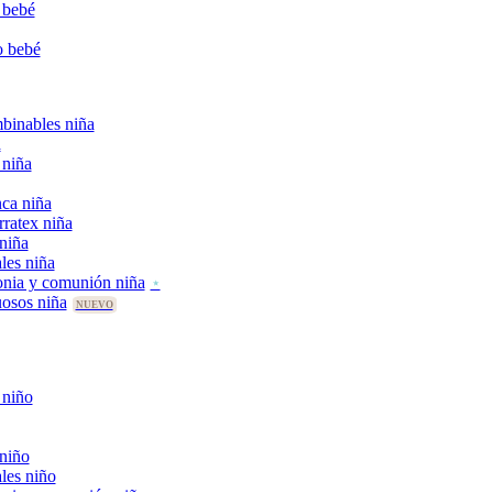
 bebé
o bebé
binables niña
a
 niña
ca niña
rratex niña
 niña
les niña
nia y comunión niña
uosos niña
 niño
 niño
les niño