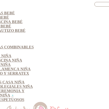
S BEBÉ
BEBÉ
SCINA BEBÉ
 BEBÉ
AUTIZO BEBÉ
S COMBINABLES
 NIÑA
SCINA NIÑA
 NIÑA
LAMENCA NIÑA
O Y SERRATEX
S CASA NIÑA
OLEGIALES NIÑA
EREMONIA Y
NIÑA
ESPETUOSOS