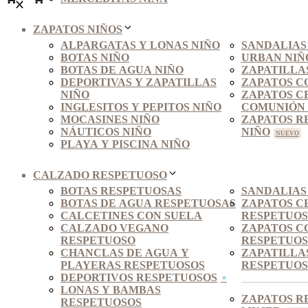
ZAPATOS NIÑOS
ALPARGATAS Y LONAS NIÑO
SANDALIAS
BOTAS NIÑO
URBAN NIÑ
BOTAS DE AGUA NIÑO
ZAPATILLA
DEPORTIVAS Y ZAPATILLAS
ZAPATOS C
NIÑO
ZAPATOS C
INGLESITOS Y PEPITOS NIÑO
COMUNIÓN 
MOCASINES NIÑO
ZAPATOS R
NÁUTICOS NIÑO
NIÑO
PLAYA Y PISCINA NIÑO
CALZADO RESPETUOSO
BOTAS RESPETUOSAS
SANDALIAS
BOTAS DE AGUA RESPETUOSAS
ZAPATOS C
CALCETINES CON SUELA
RESPETUO
CALZADO VEGANO
ZAPATOS C
RESPETUOSO
RESPETUOS
CHANCLAS DE AGUA Y
ZAPATILLA
PLAYERAS RESPETUOSOS
RESPETUOS
DEPORTIVOS RESPETUOSOS
LONAS Y BAMBAS
ZAPATOS R
RESPETUOSOS