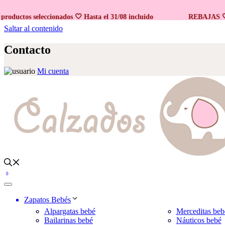
Promo 2x1
ctos seleccionados 🤍 Hasta el 31/08 incluido
REBAJAS 🤍 En 
Saltar al contenido
Contacto
Mi cuenta
0
Zapatos Bebés
Alpargatas bebé
Merceditas beb
Bailarinas bebé
Náuticos bebé