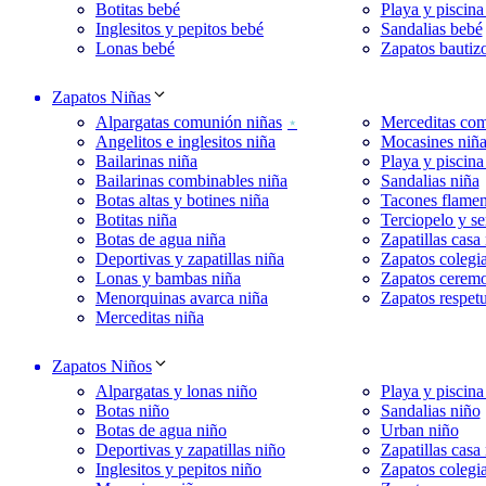
Botitas bebé
Playa y piscina
Inglesitos y pepitos bebé
Sandalias bebé
Lonas bebé
Zapatos bautiz
Zapatos Niñas
Alpargatas comunión niñas
Merceditas com
Angelitos e inglesitos niña
Mocasines niñ
Bailarinas niña
Playa y piscina
Bailarinas combinables niña
Sandalias niña
Botas altas y botines niña
Tacones flamen
Botitas niña
Terciopelo y se
Botas de agua niña
Zapatillas casa
Deportivas y zapatillas niña
Zapatos colegia
Lonas y bambas niña
Zapatos ceremo
Menorquinas avarca niña
Zapatos respet
Merceditas niña
Zapatos Niños
Alpargatas y lonas niño
Playa y piscina
Botas niño
Sandalias niño
Botas de agua niño
Urban niño
Deportivas y zapatillas niño
Zapatillas casa
Inglesitos y pepitos niño
Zapatos colegia