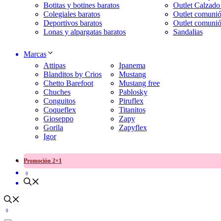
Botitas y botines baratos
Outlet Calzado
Colegiales baratos
Outlet comunió
Deportivos baratos
Outlet comunió
Lonas y alpargatas baratos
Sandalias
Marcas
Attipas
Ipanema
Blanditos by Crios
Mustang
Chetto Barefoot
Mustang free
Chuches
Pablosky
Conguitos
Piruflex
Coqueflex
Titanitos
Gioseppo
Zapy
Gorila
Zapyflex
Igor
Promoción 2×1
0
0