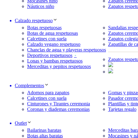
Mocasines niño
Zapatos cerem
Náuticos niño
Zapatos respet
Calzado respetuoso
Botas respetuosas
Sandalias respe
Botas de agua respetuosas
Zapatos ceremo
Calcetines con suela
Zapatos colegia
Calzado vegano respetuoso
Zapatillas de c
Chanclas de agua y playeras respetuosos
Deportivos respetuosos
Zapatos respet
Lonas y bambas respetuosos
Merceditas y pepitos respetuosos
Complementos
Adornos para zapatos
Gomas y pinzas
Calcetines con suela
Pasador ceremo
Cinturones y Tirantes ceremonia
Plantillas y tint
Coronas y diademas ceremonias
Tarjetas regalo
Outlet
Bailarinas baratas
Merceditas bara
Botas altas baratas
Mocasines y ná