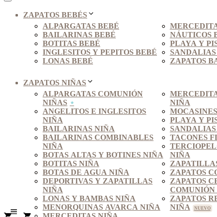
ZAPATOS BEBÉS
ALPARGATAS BEBÉ
MERCEDITA
BAILARINAS BEBÉ
NÁUTICOS 
BOTITAS BEBÉ
PLAYA Y PI
INGLESITOS Y PEPITOS BEBÉ
SANDALIAS
LONAS BEBÉ
ZAPATOS B
ZAPATOS NIÑAS
ALPARGATAS COMUNIÓN
MERCEDITA
NIÑAS
NIÑA
ANGELITOS E INGLESITOS
MOCASINES
NIÑA
PLAYA Y PI
BAILARINAS NIÑA
SANDALIAS
BAILARINAS COMBINABLES
TACONES F
NIÑA
TERCIOPEL
BOTAS ALTAS Y BOTINES NIÑA
NIÑA
BOTITAS NIÑA
ZAPATILLA
BOTAS DE AGUA NIÑA
ZAPATOS C
DEPORTIVAS Y ZAPATILLAS
ZAPATOS C
NIÑA
COMUNIÓN 
LONAS Y BAMBAS NIÑA
ZAPATOS R
MENORQUINAS AVARCA NIÑA
NIÑA
MERCEDITAS NIÑA