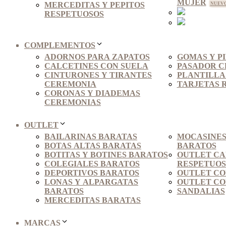
MUJER
MERCEDITAS Y PEPITOS
RESPETUOSOS
COMPLEMENTOS
ADORNOS PARA ZAPATOS
GOMAS Y P
CALCETINES CON SUELA
PASADOR C
CINTURONES Y TIRANTES
PLANTILLAS
CEREMONIA
TARJETAS 
CORONAS Y DIADEMAS
CEREMONIAS
OUTLET
BAILARINAS BARATAS
MOCASINES
BOTAS ALTAS BARATAS
BARATOS
BOTITAS Y BOTINES BARATOS
OUTLET C
COLEGIALES BARATOS
RESPETUO
DEPORTIVOS BARATOS
OUTLET CO
LONAS Y ALPARGATAS
OUTLET CO
BARATOS
SANDALIAS
MERCEDITAS BARATAS
MARCAS