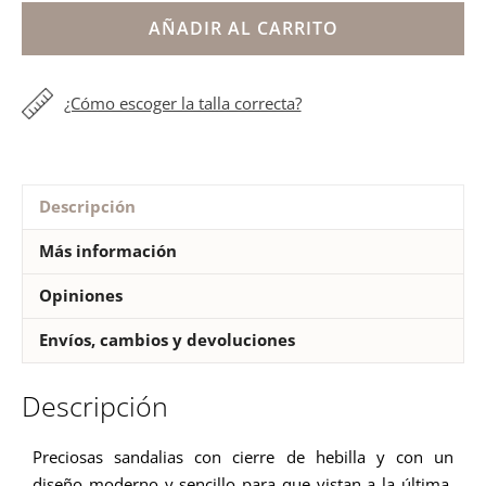
Gioseppo
AÑADIR AL CARRITO
modelo
TOSCANA
¿Cómo escoger la talla correcta?
cantidad
Descripción
Más información
Opiniones
Envíos, cambios y devoluciones
Descripción
Preciosas sandalias con cierre de hebilla y con un
diseño moderno y sencillo para que vistan a la última.