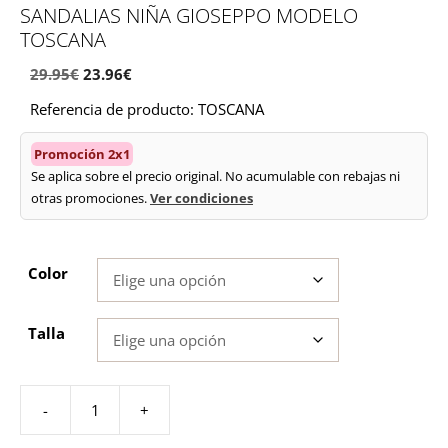
SANDALIAS NIÑA GIOSEPPO MODELO
TOSCANA
El
El
29.95
€
23.96
€
precio
precio
Referencia de producto: TOSCANA
original
actual
era:
es:
Promoción 2x1
29.95€.
23.96€.
Se aplica sobre el precio original. No acumulable con rebajas ni
otras promociones.
Ver condiciones
Color
Talla
-
+
Sandalias
niña