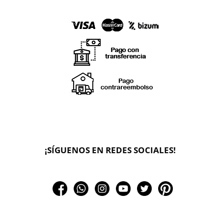
X
🔄 Solicitar
CAMBIO/DEVOLUCIÓN
¡SÍGUENOS EN REDES SOCIALES!
📞 Contactar Whatsapp
📧 Enviar mensaje
📦 Seguimiento de mi pedido