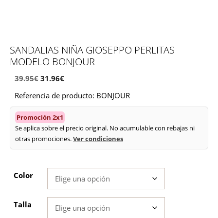
SANDALIAS NIÑA GIOSEPPO PERLITAS
MODELO BONJOUR
El
El
39.95
€
31.96
€
precio
precio
Referencia de producto: BONJOUR
original
actual
era:
es:
Promoción 2x1
39.95€.
31.96€.
Se aplica sobre el precio original. No acumulable con rebajas ni
otras promociones.
Ver condiciones
Color
Talla