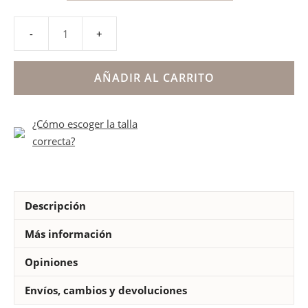
Sandalias
niña
Gioseppo
AÑADIR AL CARRITO
perlitas
modelo
¿Cómo escoger la talla
BONJOUR
correcta?
cantidad
Descripción
Más información
Opiniones
Envíos, cambios y devoluciones