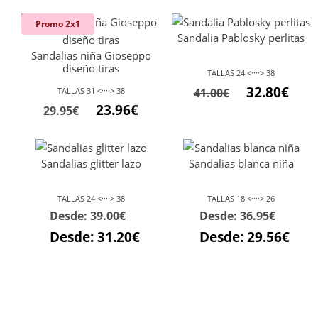
Promo 2x1
Sandalia Pablosky perlitas
Sandalias niña Gioseppo
diseño tiras
TALLAS 24 <····> 38
El
El
32.80
€
TALLAS 31 <····> 38
41.00
€
El
El
23.96
€
precio
preci
29.95
€
precio
precio
original
actu
original
actual
era:
es:
Sandalias glitter lazo
Sandalias blanca niña
era:
es:
41.00€.
32.80
29.95€.
23.96€.
TALLAS 24 <····> 38
TALLAS 18 <····> 26
Desde:
39.00
€
Desde:
36.95
€
Desde:
31.20
€
Desde:
29.56
€