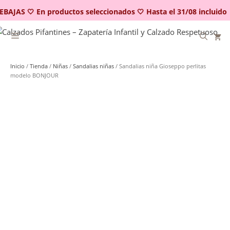
Saltar
EBAJAS 🤍 En productos seleccionados 🤍 Hasta el 31/08 incluido
al
contenido
Inicio
/
Tienda
/
Niñas
/
Sandalias niñas
/ Sandalias niña Gioseppo perlitas
modelo BONJOUR