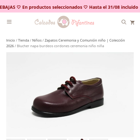
Saltar
EBAJAS 🤍 En productos seleccionados 🤍 Hasta el 31/08 incluido
al
contenido
Inicio
/
Tienda
/
Niños
/
Zapatos Ceremonia y Comunión niño | Colección
2026
/ Blucher napa burdeos cordones ceremonia niño niña