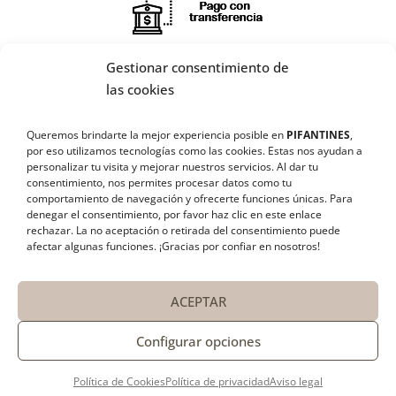
Gestionar consentimiento de
X
las cookies
🔄 Solicitar
Queremos brindarte la mejor experiencia posible en
PIFANTINES
,
CAMBIO/DEVOLUCIÓN
por eso utilizamos tecnologías como las cookies. Estas nos ayudan a
personalizar tu visita y mejorar nuestros servicios. Al dar tu
consentimiento, nos permites procesar datos como tu
¡SÍGUENOS EN REDES SOCIALES!
📞 Contactar Whatsapp
comportamiento de navegación y ofrecerte funciones únicas. Para
denegar el consentimiento, por favor haz clic en este enlace
rechazar
. La no aceptación o retirada del consentimiento puede
📧 Enviar mensaje
afectar algunas funciones. ¡Gracias por confiar en nosotros!
📦 Seguimiento de mi pedido
ACEPTAR
Configurar opciones
Política de Cookies
Política de privacidad
Aviso legal