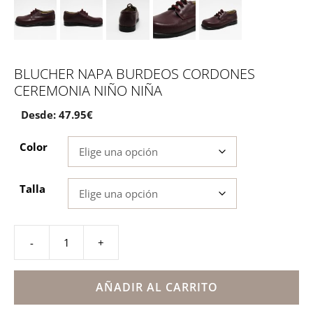
BLUCHER NAPA BURDEOS CORDONES
CEREMONIA NIÑO NIÑA
Desde:
47.95
€
Color
Talla
-
+
Blucher
napa
burdeos
AÑADIR AL CARRITO
cordones