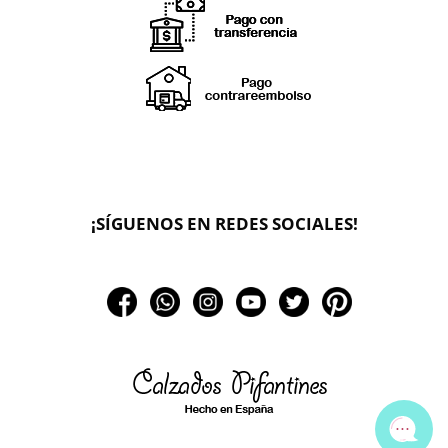
X
🔄 Solicitar
CAMBIO/DEVOLUCIÓN
¡SÍGUENOS EN REDES SOCIALES!
📞 Contactar Whatsapp
📧 Enviar mensaje
📦 Seguimiento de mi pedido