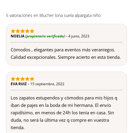
5 valoraciones en
Blucher lona suela alpargata niño
NOELIA
(propietario verificado)
–
4 junio, 2023
5
de 5
Cómodos , elegantes para eventos más veraniegos.
Calidad excepcionales. Siempre acierto en esta tienda.
EVA RUIZ
–
15 septiembre, 2022
5
de 5
Los zapatos estupendos y cómodos para mis hijos q
iban de pajes en la boda de mi hermana. El envío
rapidísimo, en menos de 24h los tenía en casa. Sin
duda, no será la última vez q compre en vuestra
tienda.