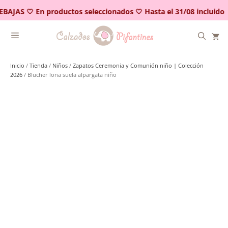
Saltar
BAJAS 🤍 En productos seleccionados 🤍 Hasta el 31/08 incluido
al
contenido
Inicio
/
Tienda
/
Niños
/
Zapatos Ceremonia y Comunión niño | Colección
2026
/ Blucher lona suela alpargata niño