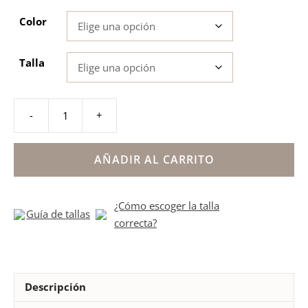
Color
Talla
-
+
Blucher
lona
suela
AÑADIR AL CARRITO
alpargata
niño
¿Cómo escoger la talla
cantidad
Guía de tallas
correcta?
Descripción