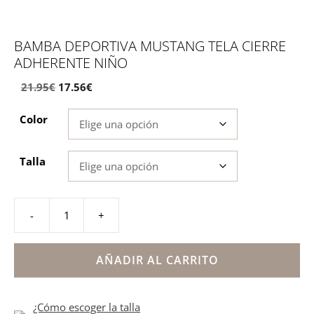
BAMBA DEPORTIVA MUSTANG TELA CIERRE
ADHERENTE NIÑO
El
El
21.95
€
17.56
€
precio
precio
Color
original
actual
era:
es:
21.95€.
17.56€.
Talla
-
+
Bamba
deportiva
Mustang
AÑADIR AL CARRITO
tela
cierre
¿Cómo escoger la talla
adherente