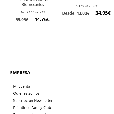
Biomecanics
TALLAS 20 <····> 39
34.95
€
TALLAS 24 <····> 32
Desde:
43.00
€
El
El
44.76
€
55.95
€
precio
precio
original
actual
era:
es:
55.95€.
44.76€.
EMPRESA
Mi cuenta
Quienes somos
Suscripción Newsletter
Pifantines Family Club