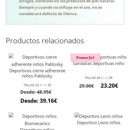
arrugas, normales en los productos de piel natural.
Siempre y cuando no influya en el uso, no se
considerará defecto de fábrica.
Productos relacionados
Promo 2x1
Sandalias deportivas niño
Deportivos cierre adherente
niños Pablosky
TALLAS 24 <····> 39
El
El
23.20
€
TALLAS 22 <····> 35
29.00
€
Desde:
48.95
€
precio
preci
Desde:
39.16
€
original
actu
era:
es:
29.00€.
23.20
Deportivo Levis niños
Deportivos niños