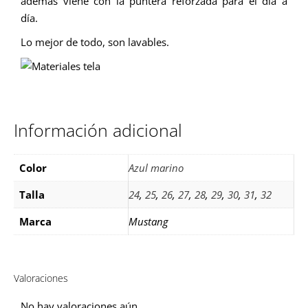
además viene con la puntera reforzada para el día a
día.
Lo mejor de todo, son lavables.
Información adicional
Color
Azul marino
Talla
24
,
25
,
26
,
27
,
28
,
29
,
30
,
31
,
32
Marca
Mustang
Valoraciones
No hay valoraciones aún.