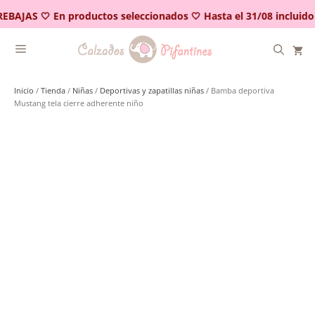
Saltar
EBAJAS 🤍 En productos seleccionados 🤍 Hasta el 31/08 incluido
al
contenido
Inicio
/
Tienda
/
Niñas
/
Deportivas y zapatillas niñas
/ Bamba deportiva
Mustang tela cierre adherente niño