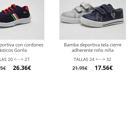
ortiva con cordones
Bamba deportiva tela cierre
ásticos Gorila
adherente niño niña
LAS 20 <····> 27
TALLAS 24 <····> 32
El
El
El
El
26.36
€
17.56
€
95
€
21.95
€
precio
precio
precio
precio
original
actual
original
actual
era:
es:
era:
es:
32.95€.
26.36€.
21.95€.
17.56€.