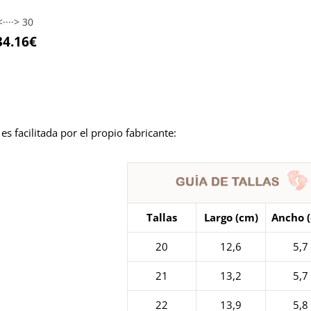
····> 30
El
34.16
€
ecio
precio
iginal
actual
a:
es:
.95€.
34.16€.
 es facilitada por el propio fabricante:
Tallas
Largo (cm)
Ancho 
20
12,6
5,7
21
13,2
5,7
22
13,9
5,8