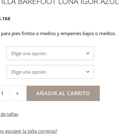
TILLA BAREFOOT LONA IGOR AZUL
El
4.16
€
recio
precio
s para pies finitos o medios y empeines bajos o medios.
iginal
actual
a:
es:
.95€.
34.16€.
AÑADIR AL CARRITO
+
de tallas
o escoger la talla correcta?