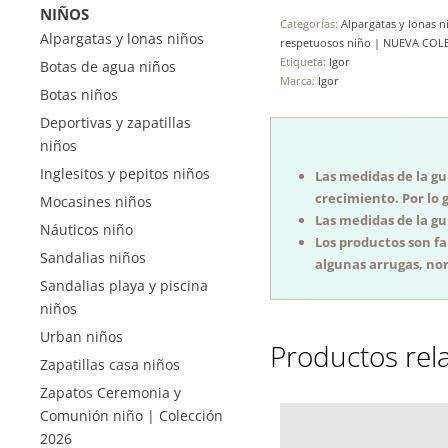
NIÑOS
Categorías:
Alpargatas y lonas n
Alpargatas y lonas niños
respetuosos niño | NUEVA COL
Etiqueta:
Igor
Botas de agua niños
Marca:
Igor
Botas niños
Deportivas y zapatillas
niños
Inglesitos y pepitos niños
Las medidas de la guí
crecimiento. Por lo 
Mocasines niños
Las medidas de la guí
Náuticos niño
Los productos son f
Sandalias niños
algunas arrugas, nor
Sandalias playa y piscina
niños
Urban niños
Productos rel
Zapatillas casa niños
Zapatos Ceremonia y
Comunión niño | Colección
2026