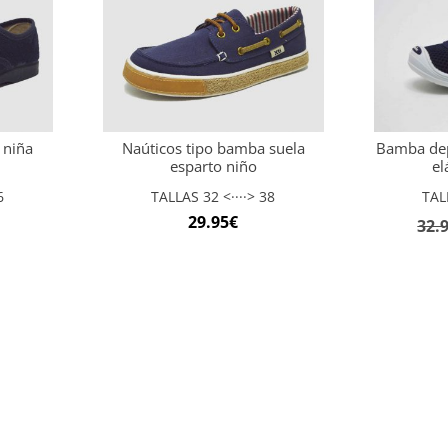
 niña
Naúticos tipo bamba suela
Bamba dep
esparto niño
el
6
TALLAS 32 <····> 38
TAL
29.95
€
32.