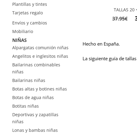
Plantillas y tintes
TALLAS 20 <
Tarjetas regalo
El
37.95
€
Envíos y cambios
pr
Mobiliario
or
NIÑAS
er
Hecho en España.
Alpargatas comunión niñas
37
Angelitos e inglesitos niñas
La siguiente guía de tallas
Bailarinas combinables
niñas
Bailarinas niñas
Botas altas y botines niñas
Botas de agua niñas
Botitas niñas
Deportivas y zapatillas
niñas
Lonas y bambas niñas