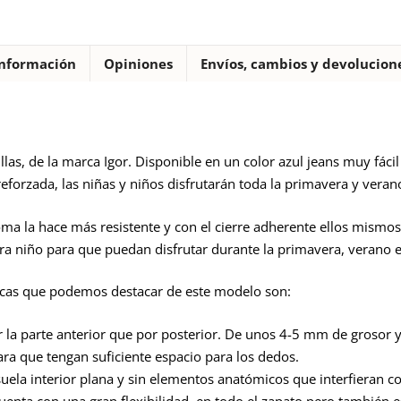
cantidad
nformación
Opiniones
Envíos, cambios y devolucion
las, de la marca Igor. Disponible en un color azul jeans muy fáci
eforzada, las niñas y niños disfrutarán toda la primavera y vera
oma la hace más resistente y con el cierre adherente ellos mism
a niño para que puedan disfrutar durante la primavera, verano e 
ticas que podemos destacar de este modelo son:
or la parte anterior que por posterior. De unos 4-5 mm de grosor y
a que tengan suficiente espacio para los dedos.
, suela interior plana y sin elementos anatómicos que interfieran 
uenta con una gran flexibilidad, en todo el zapato pero también 