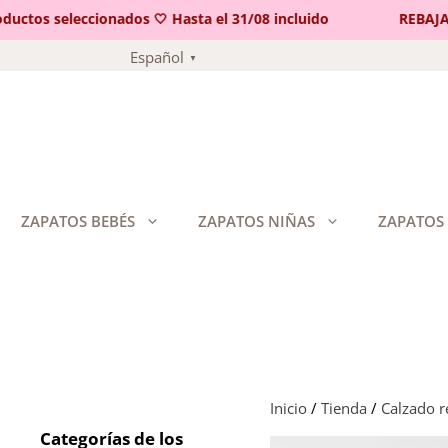
tos seleccionados 🤍 Hasta el 31/08 incluido
REBAJAS 🤍
Saltar
Español
▼
al
contenido
ZAPATOS BEBÉS
ZAPATOS NIÑAS
ZAPATOS
Inicio
/
Tienda
/
Calzado 
Categorías de los