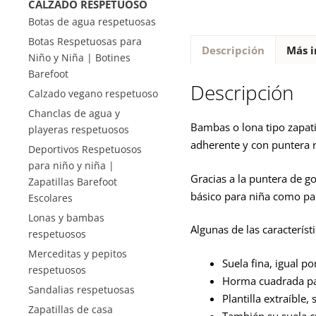
CALZADO RESPETUOSO
Botas de agua respetuosas
Botas Respetuosas para
Descripción
Más i
Niño y Niña | Botines
Barefoot
Descripción
Calzado vegano respetuoso
Chanclas de agua y
Bambas o lona tipo zapatil
playeras respetuosos
adherente y con puntera r
Deportivos Respetuosos
para niño y niña |
Gracias a la puntera de g
Zapatillas Barefoot
básico para niña como par
Escolares
Lonas y bambas
Algunas de las caracterís
respetuosos
Merceditas y pepitos
Suela fina, igual p
respetuosos
Horma cuadrada par
Sandalias respetuosas
Plantilla extraíble
Zapatillas de casa
También su suela c