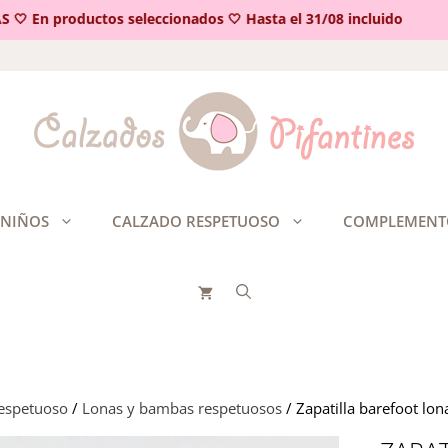
 En productos seleccionados 🤍 Hasta el 31/08 incluido
 NIÑOS
CALZADO RESPETUOSO
COMPLEMENT
respetuoso
/
Lonas y bambas respetuosos
/ Zapatilla barefoot lon