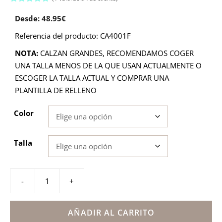
5.00
de 5
Desde:
48.95
€
Referencia del producto: CA4001F
NOTA:
CALZAN GRANDES, RECOMENDAMOS COGER
UNA TALLA MENOS DE LA QUE USAN ACTUALMENTE O
ESCOGER LA TALLA ACTUAL Y COMPRAR UNA
PLANTILLA DE RELLENO
Color
Talla
-
+
Zapatos
castellano
con
AÑADIR AL CARRITO