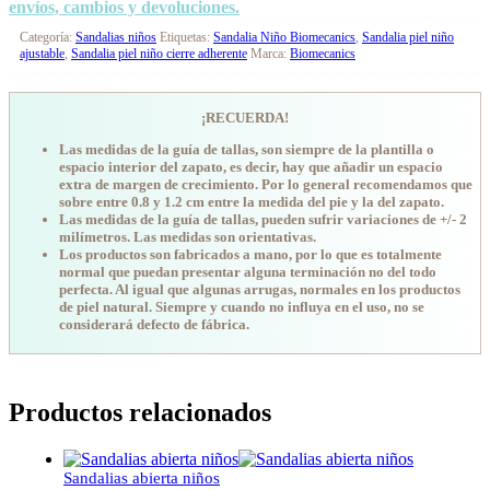
envíos, cambios y devoluciones.
Categoría:
Sandalias niños
Etiquetas:
Sandalia Niño Biomecanics
,
Sandalia piel niño
ajustable
,
Sandalia piel niño cierre adherente
Marca:
Biomecanics
¡RECUERDA!
Las medidas de la guía de tallas, son siempre de la plantilla o
espacio interior del zapato, es decir, hay que añadir un espacio
extra de margen de crecimiento. Por lo general recomendamos que
sobre entre 0.8 y 1.2 cm entre la medida del pie y la del zapato.
Las medidas de la guía de tallas, pueden sufrir variaciones de +/- 2
milímetros. Las medidas son orientativas.
Los productos son fabricados a mano, por lo que es totalmente
normal que puedan presentar alguna terminación no del todo
perfecta. Al igual que algunas arrugas, normales en los productos
de piel natural. Siempre y cuando no influya en el uso, no se
considerará defecto de fábrica.
Productos relacionados
Sandalias abierta niños