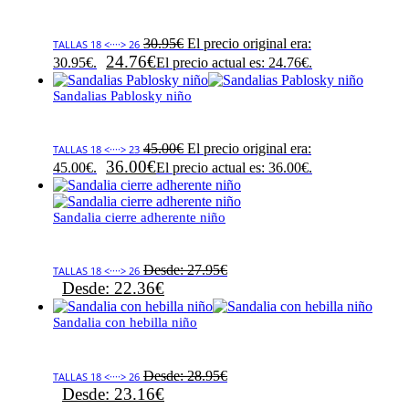
30.95
€
El precio original era:
TALLAS 18 <····> 26
24.76
€
30.95€.
El precio actual es: 24.76€.
Sandalias Pablosky niño
45.00
€
El precio original era:
TALLAS 18 <····> 23
36.00
€
45.00€.
El precio actual es: 36.00€.
Sandalia cierre adherente niño
Desde:
27.95
€
TALLAS 18 <····> 26
Desde:
22.36
€
Sandalia con hebilla niño
Desde:
28.95
€
TALLAS 18 <····> 26
Desde:
23.16
€