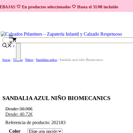
Saltar al contenido
BAJAS 🤍 En productos seleccionados 🤍 Hasta el 31/08 incluido
0
Inicio
/
Tienda
/
Niños
/
Sandalias niños
/ Sandalia azul niño Biomecanics
SANDALIA AZUL NIÑO BIOMECANICS
Desde:
50.90
€
Desde:
40.72
€
Referencia de producto: 202183
Color